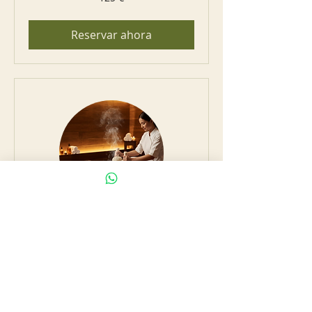
euros
Reservar ahora
Pinda Sweda:
Rejuvenecimiento
Revitaliza el Cuerpo, Exfolia la Piel y
estimula el Sistema Linfático.
Saber Más