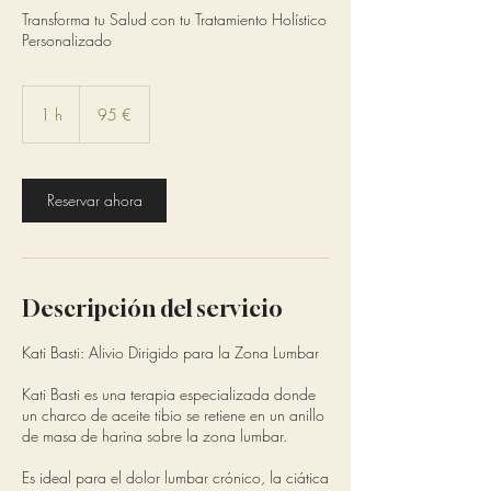
Transforma tu Salud con tu Tratamiento Holístico
Personalizado
95
euros
1 h
1
95 €
Reservar ahora
Descripción del servicio
Kati Basti: Alivio Dirigido para la Zona Lumbar
Kati Basti es una terapia especializada donde
un charco de aceite tibio se retiene en un anillo
de masa de harina sobre la zona lumbar.
Es ideal para el dolor lumbar crónico, la ciática