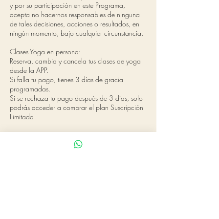
y por su participación en este Programa,
acepta no hacernos responsables de ninguna
de tales decisiones, acciones o resultados, en
ningún momento, bajo cualquier circunstancia.
Clases Yoga en persona:
Reserva, cambia y cancela tus clases de yoga
desde la APP.
Si falla tu pago, tienes 3 días de gracia
programadas.
Si se rechaza tu pago después de 3 días, solo
podrás acceder a comprar el plan Suscripción
Ilimitada
Datos de contacto
Camilla Anker Ayurveda y Yoga en Fuengirola,
La Fuensanta, Fuengirola, Spain
681690288
bhaktikarmayoga@gmail.com