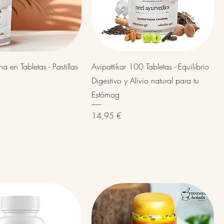
Vista rápida
Vista rápida
en Tabletas - Pastillas
Avipattikar 100 Tabletas - Equilibrio
Digestivo y Alivio natural para tu
Estómag
Precio
14,95 €