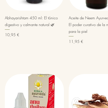
Vista rápida
Vista rápida
Abhayarishtam 450 ml: El tónico
Aceite de Neem Ayurve
digestivo y calmante natural 🌿
El poder curativo de la 
para la piel
Precio
10,95 €
Precio
11,95 €