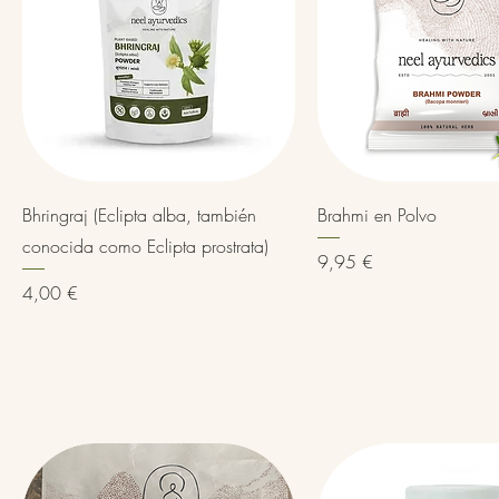
Vista rápida
Vista rápida
Bhringraj (Eclipta alba, también
Brahmi en Polvo
conocida como Eclipta prostrata)
Precio
9,95 €
Precio
4,00 €