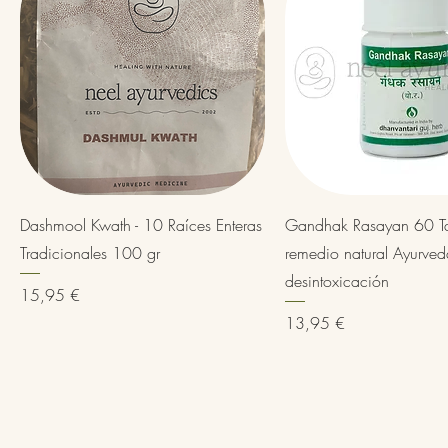
Vista rápida
Vista rápida
Dashmool Kwath - 10 Raíces Enteras
Gandhak Rasayan 60 Tab
Tradicionales 100 gr
remedio natural Ayurved
desintoxicación
Precio
15,95 €
Precio
13,95 €