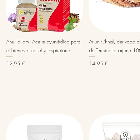
Vista rápida
Vista rápida
Anu Tailam: Aceite ayurvédico para
Arjun Chhal, derivado d
el bienestar nasal y respiratorio
de Terminalia arjuna 10
Precio
Precio
12,95 €
14,95 €