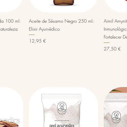
Vista rápida
da 100 ml:
Aceite de Sésamo Negro 250 ml:
Aimil Amyni
naturaleza
Elixir Ayurvédico
Inmunológi
Fortalecer D
Precio
12,95 €
Precio
27,50 €