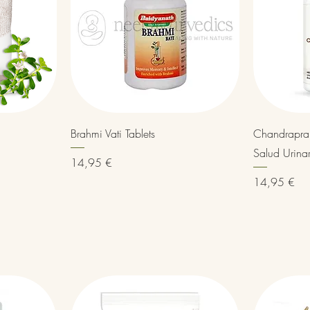
Vista rápida
Brahmi Vati Tablets
Chandrapra
Salud Urina
Precio
14,95 €
Precio
14,95 €