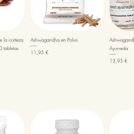
Vista rápida
e la corteza
Ashwagandha en Polvo
Ashwagandha 
0 tabletas
Ayurveda
Precio
11,95 €
Precio
13,95 €