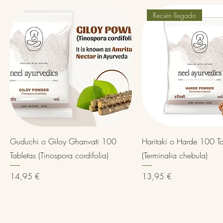
Recién llegado
Vista rápida
Vista rápida
Guduchi o Giloy Ghanvati 100
Haritaki o Harde 100 Ta
Tabletas (Tinospora cordifolia)
(Terminalia chebula)
Precio
Precio
14,95 €
13,95 €