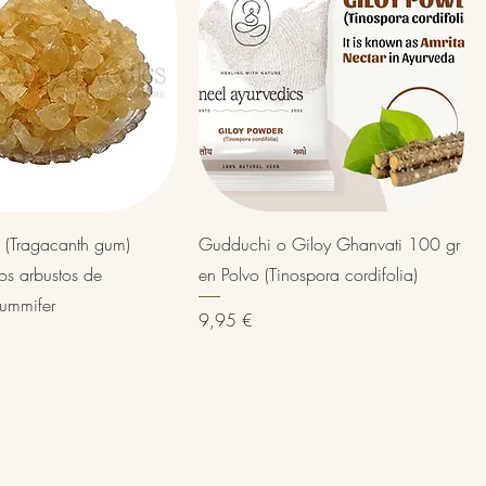
Vista rápida
Vista rápida
 (Tragacanth gum)
Gudduchi o Giloy Ghanvati 100 gr
os arbustos de
en Polvo (Tinospora cordifolia)
gummifer
Precio
9,95 €