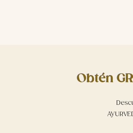
Obtén GR
Descu
AYURVED