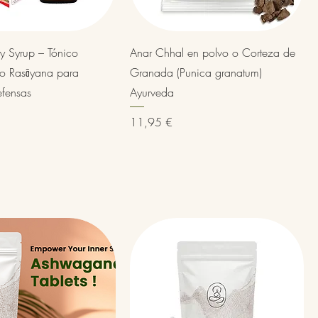
Vista rápida
Vista rápida
ty Syrup – Tónico
Anar Chhal en polvo o Corteza de
co Rasāyana para
Granada (Punica granatum)
efensas
Ayurveda
Precio
11,95 €