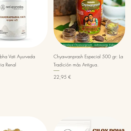
Vista rápida
Vista rápida
bha Vati Ayurveda
Chyawanprash Especial 500 gr: La
ria Renal
Tradición más Antigua.
Precio
22,95 €