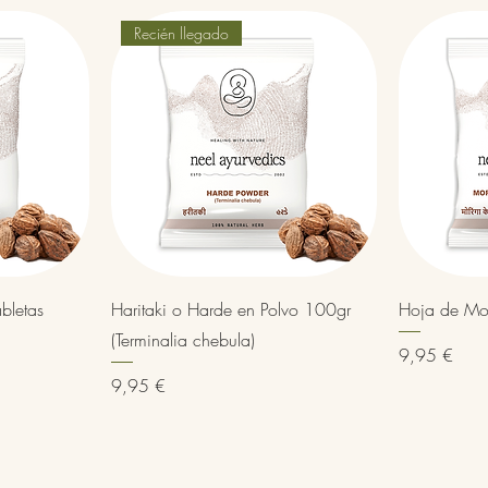
Recién llegado
Vista rápida
bletas
Haritaki o Harde en Polvo 100gr
Hoja de Mo
(Terminalia chebula)
Precio
9,95 €
Precio
9,95 €