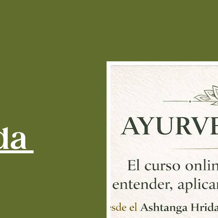
mezc
Para 
circu
Arju
Para 
cuch
la no
arter
Arjun C
natural 
da
corazón,
la presió
Con sus
antiinfl
corteza
mantener
Incorpór