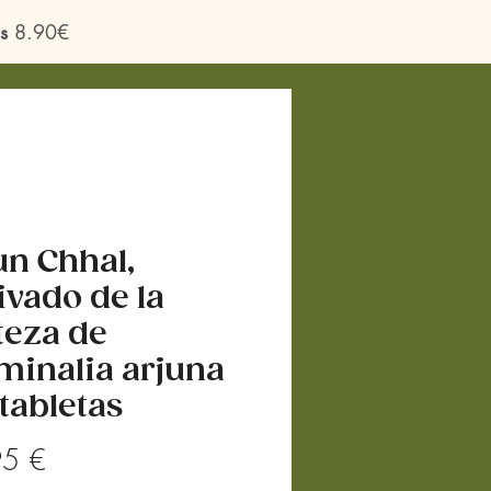
s
8.90€
un Chhal,
ivado de la
teza de
minalia arjuna
 tabletas
Precio
95 €