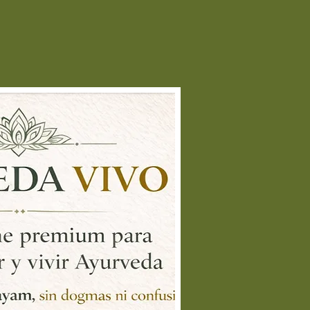
lado con agua o miel.
la salud cardiovascular y
lación:
Toma 1/2 cucharadita de
n Chhal dos veces al día.
la presión arterial:
Toma 1/2
aradita por la mañana y otra por
che para regular la presión
ial y mejorar la circulación.
hhal es una excelente opción
para promover la salud del
 mejorar la circulación y regular
n arterial.
 propiedades antioxidantes,
amatorias y desintoxicantes, esta
 ayurvédica es un aliado para
 el bienestar cardiovascular.
alo a tu rutina diaria y disfruta de