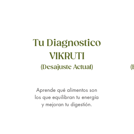
ayud
sang
órgan
solo 
que 
la nu
Tu Diagnostico
Regul
ha d
VIKRUTI
efect
(Desajuste Actual)
(
arte
de u
pers
Aprende qué alimentos son
que 
los que equilibran tu energía
relac
y mejoran tu digestión.
Desin
cuer
tien
ayud
prom