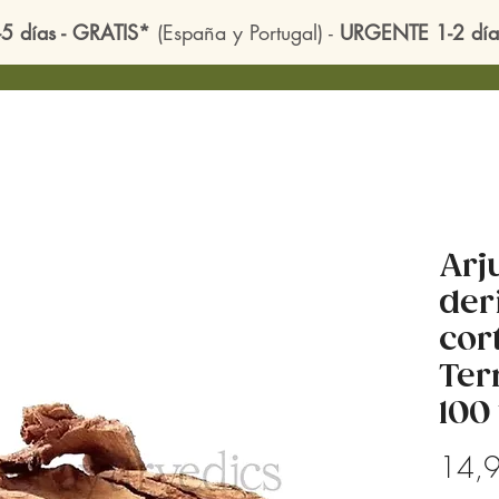
-5 días - GRATIS*
(España y Portugal) -
URGENTE 1-2 día
Arj
der
cor
Ter
100
14,