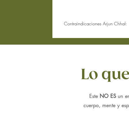
Contraindicaciones Arjun Chhal:
Embarazo y lactancia:
Aunque Arjun
un especialista en Ayurveda antes d
Baja presión arterial:
Si sufres de p
influir en los niveles de presión san
Uso con medicamentos cardiovascu
antes de usar Arjun Chhal para evit
Lo que
Este
NO ES
un e
cuerpo, mente y espí