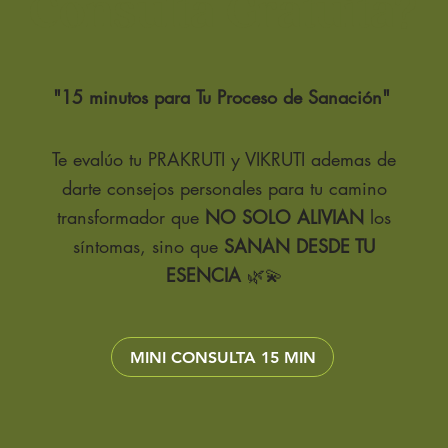
Consulta Gratuita?
pa
so
ci
Uso p
"15 minutos para
Tu Proceso de Sanación"
regul
infus
día 
Te evalúo tu PRAKRUTI y VIKRUTI ademas de
salud
darte
consejos personales para tu camino
Uso 
transformador que
NO SOLO ALIVIAN
los
desi
síntomas, sino que
SANAN DESDE TU
cuch
a tu
ESENCIA
🌿💫
elim
circu
MINI CONSULTA 15 MIN
Dosific
Dosis
Arju
prefe