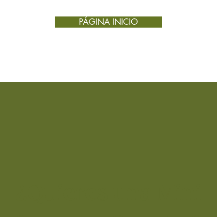
cana
PÁGINA INICIO
salud
¿Cómo 
Infus
In
c
d
de
du
in
me
pr
c
Tónic
M
¿Quieres una Mini
1
en