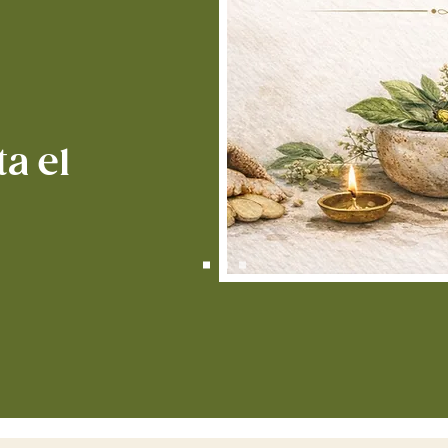
sus ben
saludabl
a el