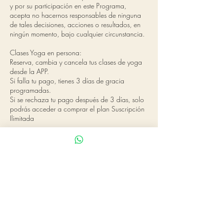
y por su participación en este Programa,
acepta no hacernos responsables de ninguna
de tales decisiones, acciones o resultados, en
ningún momento, bajo cualquier circunstancia.
Clases Yoga en persona:
Reserva, cambia y cancela tus clases de yoga
desde la APP.
Si falla tu pago, tienes 3 días de gracia
programadas.
Si se rechaza tu pago después de 3 días, solo
podrás acceder a comprar el plan Suscripción
Ilimitada
Datos de contacto
Lagar Martell, Mijas
681690288
bhaktikarmayoga@gmail.com