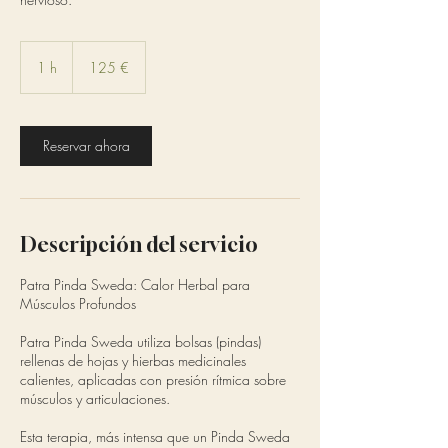
125
euros
1 h
1
125 €
Reservar ahora
Descripción del servicio
Patra Pinda Sweda: Calor Herbal para
Músculos Profundos
Patra Pinda Sweda utiliza bolsas (pindas)
rellenas de hojas y hierbas medicinales
calientes, aplicadas con presión rítmica sobre
músculos y articulaciones.
Esta terapia, más intensa que un Pinda Sweda