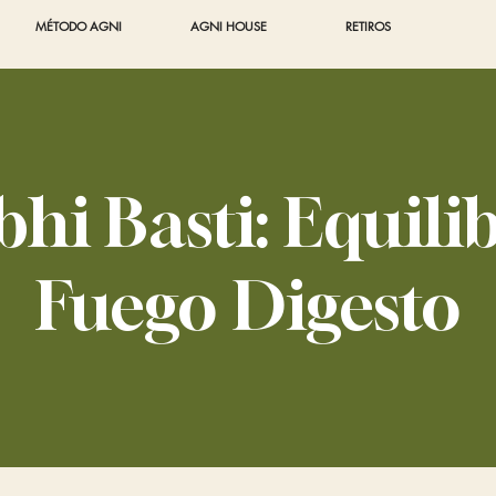
MÉTODO AGNI
AGNI HOUSE
RETIROS
hi Basti: Equili
Fuego Digesto