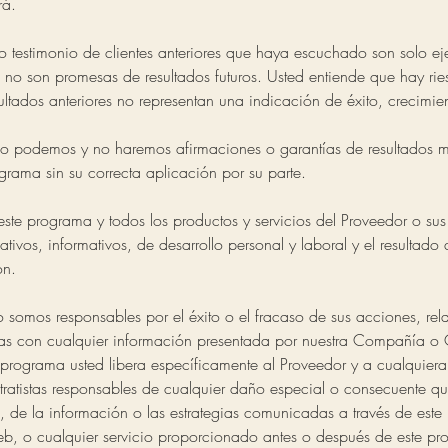
rá.
 o testimonio de clientes anteriores que haya escuchado son solo e
o no son promesas de resultados futuros. Usted entiende que hay r
sultados anteriores no representan una indicación de éxito, crecimien
o podemos y no haremos afirmaciones o garantías de resultados 
rama sin su correcta aplicación por su parte.
ste programa y todos los productos y servicios del Proveedor o sus
ativos, informativos, de desarrollo personal y laboral y el resultad
ón.
 somos responsables por el éxito o el fracaso de sus acciones, rel
as con cualquier información presentada por nuestra Compañía o 
e programa usted libera específicamente al Proveedor y a cualquiera
tratistas responsables de cualquier daño especial o consecuente que
 de la información o las estrategias comunicadas a través de este
web, o cualquier servicio proporcionado antes o después de este pro