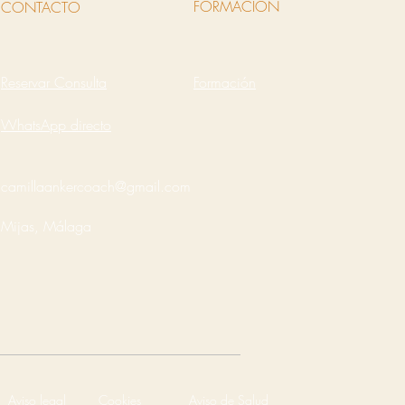
FORMACIÓN
CONTACTO
Reservar Consulta
Formación
WhatsApp directo
camillaankercoach@gmail.com
Mijas, Málaga
Aviso legal
Cookies
Aviso de Salud