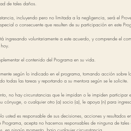
dad de tales daños.
stancia, incluyendo pero no limitada a la negligencia, será el Pro
special o consecuente que resulten de su participación en este Pr
tá ingresando voluntariamente a este acuerdo, y comprende el co
 hoy.
lementar el contenido del Programa en su vida.
amente según lo indicado en el programa, tomando acción sobre lo
 todas las tareas y reportando a su mentora según se le solicite.
to, no hay circunstancias que le impidan o le impiden participar e
u cónyuge, o cualquier otro (a) socio (a), le apoya (n) para ingres
o usted es responsable de sus decisiones, acciones y resultados en
te Programa, acepta no hacernos responsables de ninguna de tales 
os, en ningún momento, bajo cualquier circunstancia.