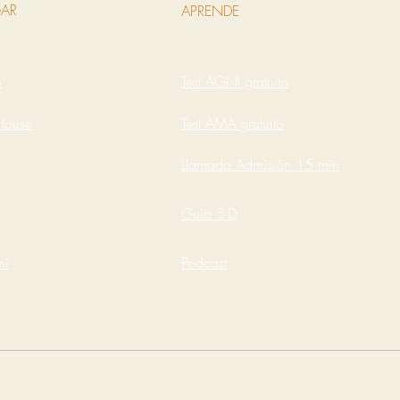
AR
APRENDE
o
Test AGNI gratuito
House
Test AMA gratuito
Llamada Admisión 15 min
Guía 3-D
mí
Podcast