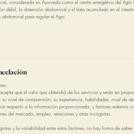
ical, considerada en Ayurveda como el centro energético del Agni (
ión débil, la distensión abdominal y el Vata acumulado en el intesti
n abdominal para regular el Agni.
ancelación
nes:
cepta que el valor que obtendrá de los servicios y serán en propor
; su nivel de comprensión; su experiencia, habilidades, nivel de d
on respecto a la información proporcionada; y factores externos 
nes del mercado, empleo, relaciones y otras incógnitas.
nitas y la variabilidad entre estos factores, no hay forma de saber 