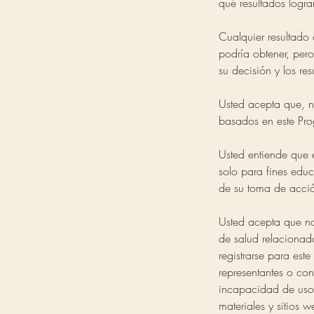
qué resultados logra
Cualquier resultado
podría obtener, per
su decisión y los re
Usted acepta que, n
basados en este Prog
Usted entiende que e
solo para fines educ
de su toma de acci
Usted acepta que no
de salud relacionad
registrarse para est
representantes o con
incapacidad de uso,
materiales y sitios 