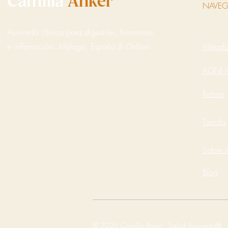
Camilla
Anker
NAVEG
Ayurveda clínica para digestión, hormonas
e inflamación. Málaga, España & Online.
Métod
AGNI 
Retiros
Tienda
Sobre 
Blog
© 2026 Camilla Anker · Salud Ayurveda®