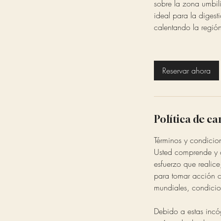
sobre la zona umbil
ideal para la digest
calentando la regió
Reservar ahora
Política de c
Términos y condicio
Usted comprende y a
esfuerzo que realice
para tomar acción c
mundiales, condicio
Debido a estas incóg