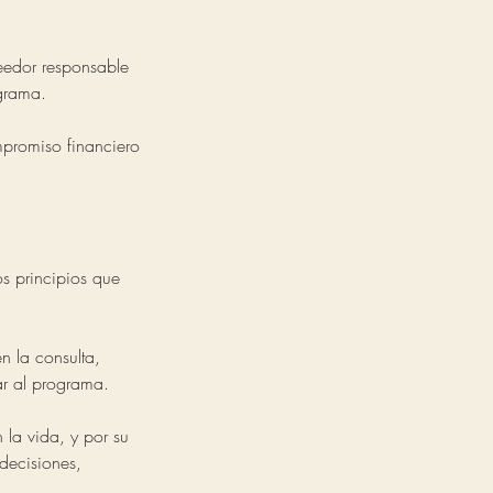
veedor responsable
ograma.
mpromiso financiero
s principios que
n la consulta,
ar al programa.
 la vida, y por su
decisiones,