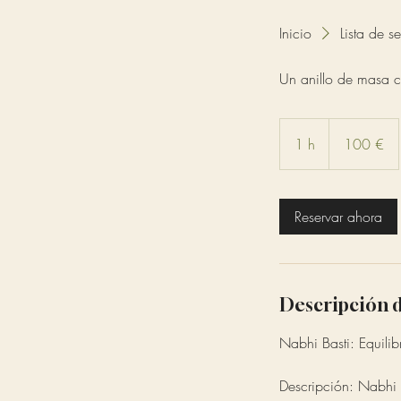
Inicio
Lista de se
Un anillo de masa c
100
euros
1 h
1
100 €
Reservar ahora
Descripción d
Nabhi Basti: Equilib
Descripción: Nabhi 