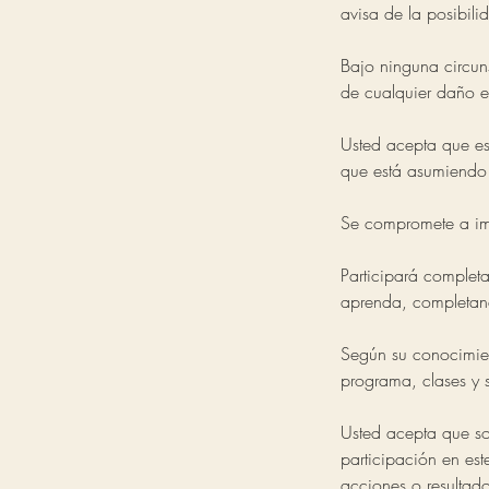
avisa de la posibili
Bajo ninguna circun
de cualquier daño e
Usted acepta que es
que está asumiendo
Se compromete a imp
Participará complet
aprenda, completando
Según su conocimien
programa, clases y s
Usted acepta que sol
participación en es
acciones o resultad