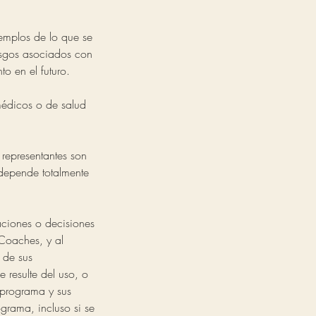
jemplos de lo que se
iesgos asociados con
to en el futuro.
médicos o de salud
 representantes son
o depende totalmente
aciones o decisiones
Coaches, y al
 de sus
 resulte del uso, o
 programa y sus
grama, incluso si se