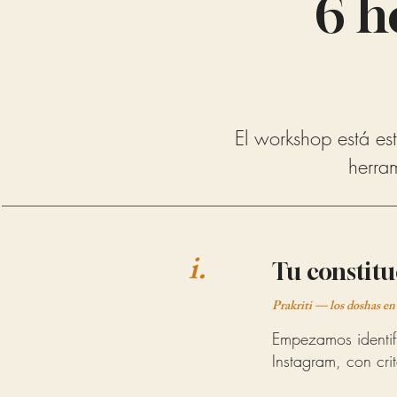
6 h
El workshop está es
herram
i.
Tu constitu
Prakriti — los doshas en 
Empezamos identifi
Instagram, con cri