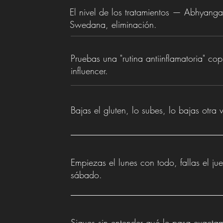
El nivel de los tratamientos — Abhyanga
Swedana, eliminación.
Pruebas una "rutina antiinflamatoria" c
influencer.
Bajas el gluten, lo subes, lo bajas otra 
Empiezas el lunes con todo, fallas el j
sábado.
Sigues sin entender qué le pasa exacta