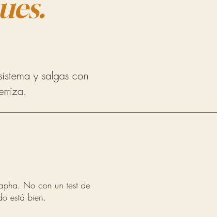
ues.
sistema y salgas con
rriza.
 Kapha. No con un test de
do está bien.