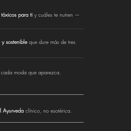
n
tóxicos para ti
y cuáles te nutren —
 y sostenible
que dure más de tres
en cada moda que aparezca.
al Ayurveda
clínico, no esotérica.