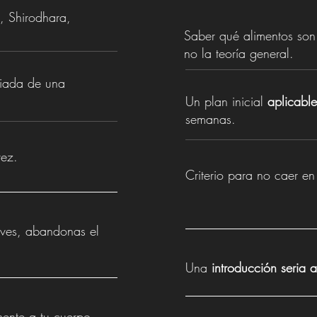
, Shirodhara,
Saber qué alimentos so
no la teoría general.
opiada de una
Un plan inicial
aplicable
semanas.
vez.
Criterio para no caer 
ueves, abandonas el
Una
introducción seria 
mente a tu cuerpo.