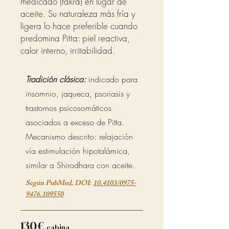
medicado (takra) en lugar de
aceite. Su naturaleza más fría y
ligera lo hace preferible cuando
predomina Pitta: piel reactiva,
calor interno, irritabilidad.
Tradición clásica:
indicado para
insomnio, jaqueca, psoriasis y
trastornos psicosomáticos
asociados a exceso de Pitta.
Mecanismo descrito: relajación
vía estimulación hipotalámica,
similar a Shirodhara con aceite.
Según PubMed, DOI:
10.4103/0975-
9476.109550
130€
cabina