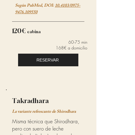
Según PubMed, DOI:
10.4103/0975-
9476.109550
120€
cabina
60-75 min
168€ a domicilio
RESERVAR
Takradhara
La variante refrescante de Shirodhara
Misma técnica que Shirodhara,
pero con suero de leche