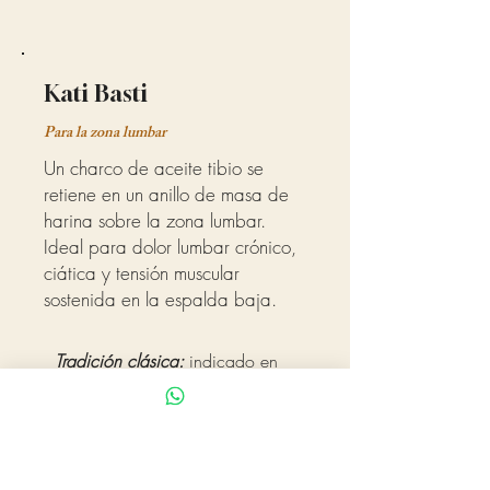
Kati Basti
Para la zona lumbar
Un charco de aceite tibio se
retiene en un anillo de masa de
harina sobre la zona lumbar.
Ideal para dolor lumbar crónico,
ciática y tensión muscular
sostenida en la espalda baja.
Tradición clásica:
indicado en
hernia discal, ciática, artrosis,
artritis y contractura muscular
lumbar, por su efecto nutritivo y
antiinflamatorio local sobre los