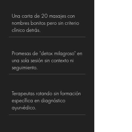
Una carta de 20 masajes con
nombres bonitos pero sin criterio
clínico detrás.
Promesas de "detox milagroso" en
una sola sesión sin contexto ni
seguimiento.
Terapeutas rotando sin formación
específica en diagnóstico
ayurvédico.