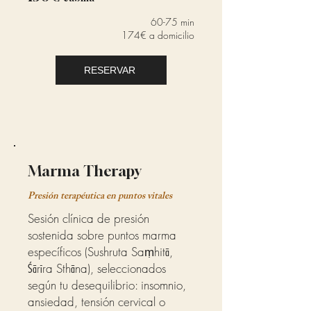
60-75 min
174€ a domicilio
RESERVAR
Marma Therapy
Presión terapéutica en puntos vitales
Sesión clínica de presión
sostenida sobre puntos marma
específicos (Sushruta Saṃhitā,
Śārīra Sthāna), seleccionados
según tu desequilibrio: insomnio,
ansiedad, tensión cervical o