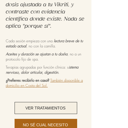
dosis ajustada a tu Vikriti, y
contraste con evidencia
científica donde existe. Nada se
aplica "porque sí".
Cada sesión empieza con una
lectura breve de tu
estado actual
, no con la camilla.
Aceites y duración se ajustan a tu dosha
, no a un
protocolo fijo de spa.
Terapias agrupadas por función clínica: s
istema
nervioso, dolor articular, digestión.
¿Prefieres recibirlo en casa?
También disponible a
domicilio en Costa del Sol.
VER TRATAMIENTOS
NO SÉ CUAL NECESITO