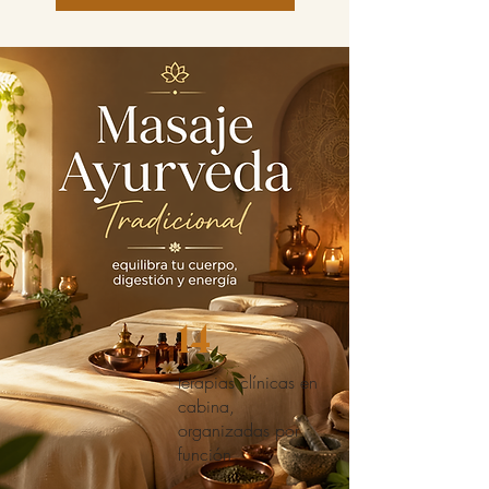
14
terapias clínicas en
cabina,
organizadas por
función