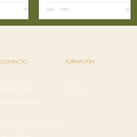
a ti. Hoy te voy
bacteriano en el intestino delgado) es
alizar un
una condición que afecta a muchas
e forma segura
personas y que puede ser difícil de
oveches todos
tratar con métodos convencionales.
de tu hogar.
Aquí te cuento cómo la terapia
 saber cómo
ayurveda online para sibo puede ser
cesitas saber
una alternativa natural, personalizada 
eficaz para mejorar tu salud digestiva.
FORMACIÓN
CONTACTO
¿Qué es el SI
Reservar Consulta
Formación
WhatsApp directo
camillaankercoach@gmail.com
Mijas, Málaga