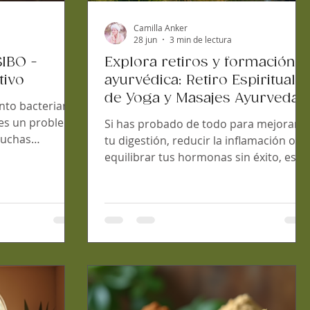
Camilla Anker
a
28 jun
3 min de lectura
SIBO -
Explora retiros y formación
tivo
ayurvédica: Retiro Espiritual
de Yoga y Masajes Ayurveda
ento bacteriano
, es un problema
Si has probado de todo para mejorar
muchas
tu digestión, reducir la inflamación o
hinchazón,
equilibrar tus hormonas sin éxito, es
miento crónico,
momento de descubrir una alternativa
puede ser. La
que va más allá de los tratamientos
iste un enfoque
convencionales. La medicina
atarlo: la
ayurvédica ofrece un enfoque
te contaré cómo
personalizado y clínico que puede
de Ayurveda
transformar tu salud desde la raíz. En
ayudarte a
este artículo, te invito a explorar retiro
digestivo desde
y formación ayurvédica, una
ento digestivo A
experiencia que combina aprendizaje,