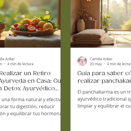
ar tu salud y tu vida. Te
lla Anker
Camilla Anker
un
4 min de lectura
20 may
4 min de lectu
ealizar un Retiro
Guía para saber 
Ayurveda en Casa: Guía
realizar panchaka
n Detox Ayurvédico
El panchakarma es un t
alizado
ayurvédico tradicional 
 una forma natural y efectiva
limpiar y equilibrar el c
rar tu digestión, reducir
profundo. Si sufres pro
ión y equilibrar tus hormonas,
de digestión, inflamació
eda tiene mucho que ofrecerte.
hormonales, esta prácti
oy a contar cómo puedes hacer