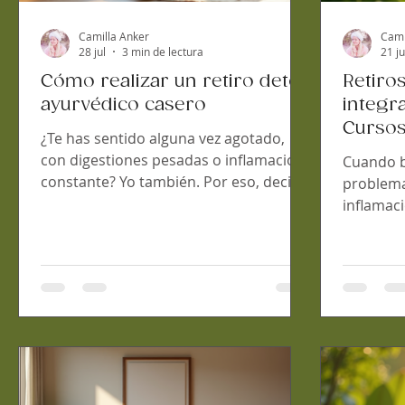
Camilla Anker
Cami
28 jul
3 min de lectura
21 ju
Cómo realizar un retiro detox
Retiro
ayurvédico casero
integr
Cursos
¿Te has sentido alguna vez agotado,
perfec
con digestiones pesadas o inflamación
Cuando b
constante? Yo también. Por eso, decidí
problema
probar un retiro detox ayurvédico
inflamac
casero. No necesitas ir lejos ni gastar
algo más
mucho. Solo un poco de tiempo, ganas
Necesita
y las herramientas adecuadas. En este
enfoque 
post, te guiaré paso a paso para que
desde la 
puedas hacer tu propio retiro detox en
ayurvédic
casa, con la sabiduría milenaria del
especiali
Ayurveda. ¿Qué es un retiro detox
poderosos
ayurvédico casero y por qué hacerlo?
por qué 
Un retiro detox ayurvédico casero
curso es 