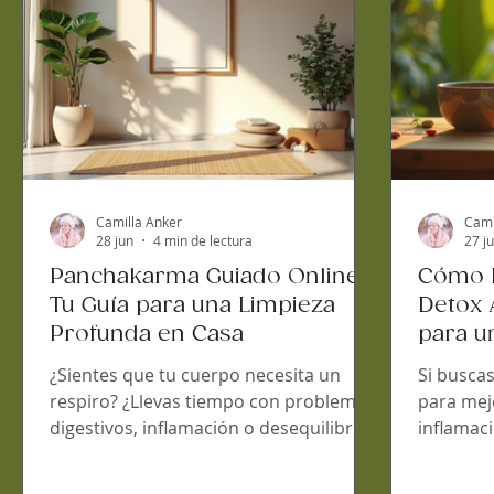
transform
explicar
Camilla Anker
Cami
28 jun
4 min de lectura
27 j
Panchakarma Guiado Online:
Cómo R
Tu Guía para una Limpieza
Detox 
Profunda en Casa
para u
Person
¿Sientes que tu cuerpo necesita un
Si buscas
respiro? ¿Llevas tiempo con problemas
para mejo
digestivos, inflamación o desequilibrios
inflamac
hormonales? El Panchakarma es una
el Ayurv
técnica milenaria de Ayurveda que
Hoy te v