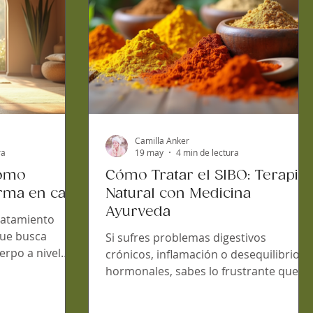
práctica y sanación profunda. ¿Por qué
elegir retiros y
Camilla Anker
ra
19 may
4 min de lectura
cómo
Cómo Tratar el SIBO: Terapia
rma en casa
Natural con Medicina
Ayurveda
ratamiento
que busca
Si sufres problemas digestivos
uerpo a nivel
crónicos, inflamación o desequilibrios
blemas crónicos
hormonales, sabes lo frustrante que
n u
puede ser encontrar una solución
ca puede ser
efectiva. El SIBO (sobrecrecimiento