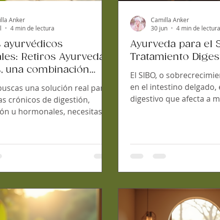
lla Anker
Camilla Anker
l
4 min de lectura
30 jun
4 min de lectur
s ayurvédicos
Ayurveda para el 
ales: Retiros Ayurveda y
Tratamiento Diges
, una combinación
El SIBO, o sobrecrecimi
ta
en el intestino delgado
uscas una solución real para
digestivo que afecta a 
s crónicos de digestión,
personas. Si sufres de 
ión u hormonales, necesitas
gases, diarrea o estreñi
 que un tratamiento puntual.
sabes lo incómodo que 
s un cambio profundo, un
buena noticia es que ex
integral que te ayude a sanar
natural y efectivo para tr
raíz. Aquí es donde los retiros
terapia Ayurveda. Hoy 
os integrales y los cursos
el Método Agni Reset® 
zados se convierten en aliados
online para sibo puede 
. En este artículo, te contaré
recuperar tu bienestar 
combinar un retiro con un
casa. ¿Qué es el tratami
la mejor decisión para