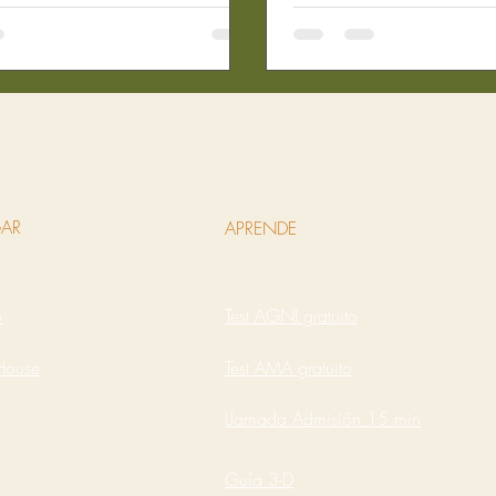
una solución integral par
 detox ayurveda en casa. Sí, en
a contar cómo puedes re
 espacio, con calma y
panchakarma en casa, d
o un método que se adapta a
y guiada, para que apr
detox ayurvédico personalizado
sus beneficios sin salir 
á a limpiar tu cuerpo y mente,
Guía panchakarma para
ectar con tu bienestar. ¿Qué
realizar en casa: qué ne
tox ayurvédico personalizado y
antes de empeza
hacerlo en casa?
AR
APRENDE
o
Test AGNI gratuito
House
Test AMA gratuito
Llamada Admisión 15 min
Guía 3-D