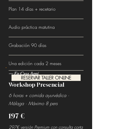
Plan 14 días + recetario
Audio práctica matutina
Grabación 90 días
Una edición cada 2 meses
— En Casa Agni
RESERVAR TALLER ONLINE
Workshop Presencial
6 horas + comida ayurvédica ·
Málaga · Máximo 8 pers
197 €
297€ versión Premium con consulta corta