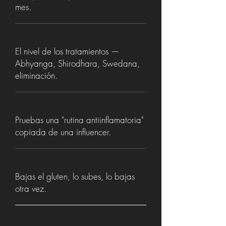
mes.
El nivel de los tratamientos —
Abhyanga, Shirodhara, Swedana,
eliminación.
Pruebas una "rutina antiinflamatoria"
copiada de una influencer.
Bajas el gluten, lo subes, lo bajas
otra vez.