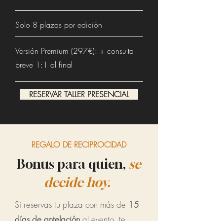
Solo 8 plazas por edición
Versión Premium (297€): + consulta
breve 1:1 al final
RESERVAR TALLER PRESENCIAL
REGALO DE RECIPROCIDAD
Bonus para quien,
se
decide hoy.
Si reservas tu plaza con más de
15
días de antelación
al evento, te