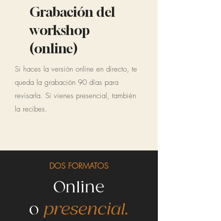
Grabación del
workshop
(online)
Si haces la versión online en directo, te
queda la grabación 90 días para
revisarla. Si vienes presencial, también
la recibes.
DOS FORMATOS
Online
o
presencial.