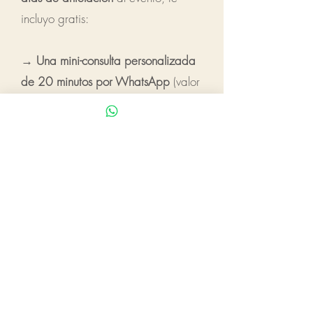
incluyo gratis:
→
Una mini-consulta personalizada
de 20 minutos por WhatsApp
(valor
60€) — para responder tus dudas
específicas y prepararte el
workshop a medida.
→
Descuento de 50€
aplicable al
Programa Método AGNI 1:1 o al
Retiro AGNI House si decides
continuar después del workshop.
El workshop está pensado como
puerta de entrada — y mi forma de