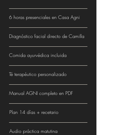
6 horas presenciales en Casa Agni
Diagnóstico facial directo de Camilla
Comida ayurvédica incluida
Té terapéutico personalizado
Manual AGNI completo en PDF
Plan 14 días + recetario
Audio práctica matutina