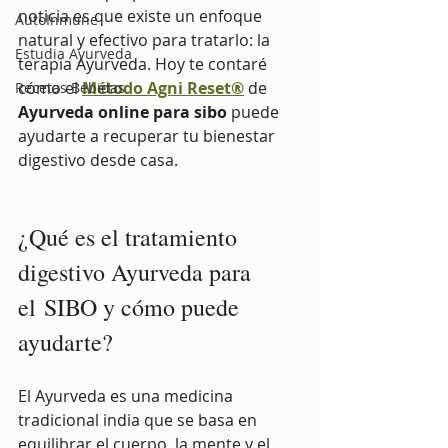
noticia es que existe un enfoque 
AutoInmune
natural y efectivo para tratarlo: la 
Estudia Ayurveda
terapia Ayurveda. Hoy te contaré 
cómo el 
Método Agni Reset®
 de
Recetas Bebidas
Ayurveda online para sibo
 puede 
ayudarte a recuperar tu bienestar 
digestivo desde casa.
¿Qué es el tratamiento 
digestivo Ayurveda para 
el SIBO y cómo puede 
ayudarte?
El Ayurveda es una medicina 
tradicional india que se basa en 
equilibrar el cuerpo, la mente y el 