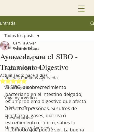
Entrada
Todos los posts
Camilla Anker
Todos los posts
4 min de lectura
Ayurveda para el SIBO -
Desayunos Ayurveda
Tratamiento Digestivo
Digestión Ayurveda
Actualizado:
hace 3 días
Recetas Comidas Ayurveda
Obtuvo NaN de 5 estrellas.
El SIBO, o sobrecrecimiento 
Vida Consciente
bacteriano en el intestino delgado, 
Yoga Ayurvédico
es un problema digestivo que afecta 
Prácticas Cocina
a muchas personas. Si sufres de 
hinchazón, gases, diarrea o 
Cuestionarios
estreñimiento crónico, sabes lo 
Menopausia y Ayurveda
incómodo que puede ser. La buena 