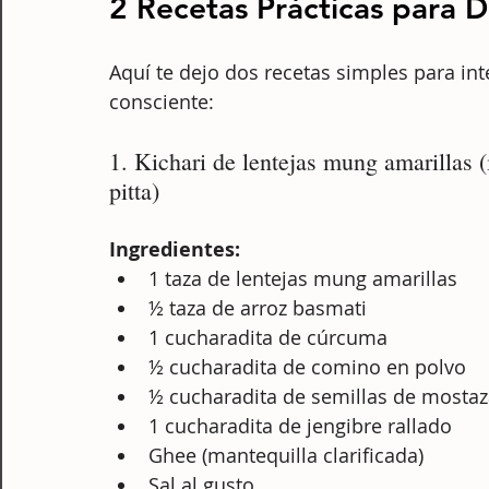
2 Recetas Prácticas para Di
Aquí te dejo dos recetas simples para in
consciente:
1. Kichari de lentejas mung amarillas (i
pitta)
Ingredientes:
1 taza de lentejas mung amarillas
½ taza de arroz basmati
1 cucharadita de cúrcuma
½ cucharadita de comino en polvo
½ cucharadita de semillas de mosta
1 cucharadita de jengibre rallado
Ghee (mantequilla clarificada)
Sal al gusto