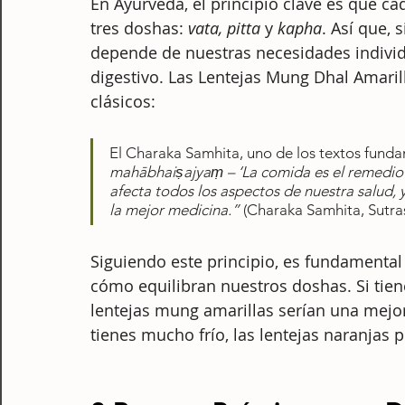
En Ayurveda, el principio clave es que ca
tres doshas: 
vata, pitta
 y 
kapha
. Así que, 
depende de nuestras necesidades individ
digestivo. Las Lentejas Mung Dhal Amarill
clásicos:
El Charaka Samhita, uno de los textos funda
mahābhaiṣajyaṃ – ‘La comida es el remedi
afecta todos los aspectos de nuestra salud,
la mejor medicina.” 
(Charaka Samhita, Sutra
Siguiendo este principio, es fundamental
cómo equilibran nuestros doshas. Si tiene
lentejas mung amarillas serían una mejor
tienes mucho frío, las lentejas naranjas p