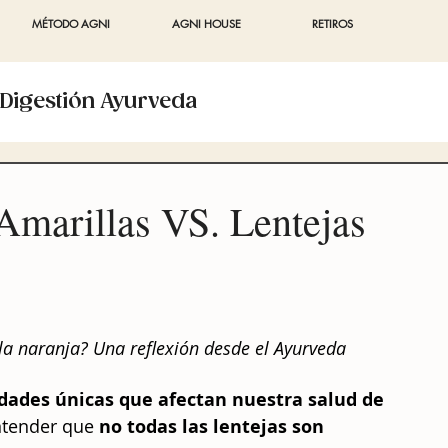
MÉTODO AGNI
AGNI HOUSE
RETIROS
Digestión Ayurveda
sciente
Yoga Ayurvédico
Amarillas VS. Lentejas
enopausia y Ayurveda
AutoInmune
la naranja? Una reflexión desde el Ayurveda
dades únicas que afectan nuestra salud de 
entender que 
no todas las lentejas son 