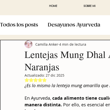
HOME
SOBRE MI
Todos los posts
Desayunos Ayurveda
Recetas Comidas Ayurveda
Vida Con
Camilla Anker
4 min de lectura
Lentejas Mung Dhal 
Naranjas
Prácticas Cocina
Cuestionarios
M
Actualizado:
27 dic 2025
Obtuvo NaN de 5 estrellas.
Estudia Ayurveda
Recetas Bebidas
¿Es lo mismo la lenteja mung amarilla que 
En Ayurveda, 
cada alimento tiene cuali
manera distinta.
 Por ello, es esencial 