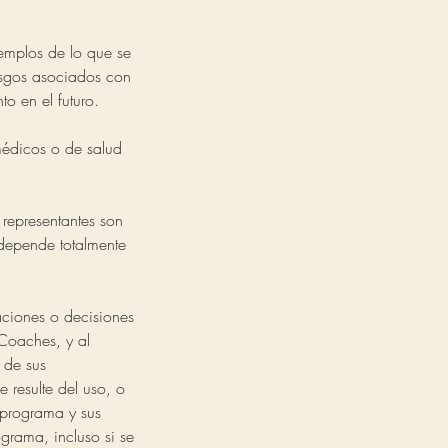
jemplos de lo que se
iesgos asociados con
to en el futuro.
médicos o de salud
 representantes son
o depende totalmente
aciones o decisiones
Coaches, y al
 de sus
 resulte del uso, o
 programa y sus
grama, incluso si se