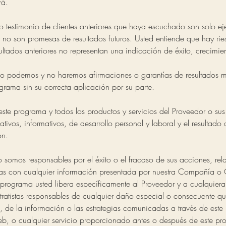
rá.
 o testimonio de clientes anteriores que haya escuchado son solo e
o no son promesas de resultados futuros. Usted entiende que hay r
sultados anteriores no representan una indicación de éxito, crecimien
o podemos y no haremos afirmaciones o garantías de resultados 
rama sin su correcta aplicación por su parte.
ste programa y todos los productos y servicios del Proveedor o sus
ativos, informativos, de desarrollo personal y laboral y el resultad
ón.
 somos responsables por el éxito o el fracaso de sus acciones, rel
as con cualquier información presentada por nuestra Compañía o 
e programa usted libera específicamente al Proveedor y a cualquiera
tratistas responsables de cualquier daño especial o consecuente que
 de la información o las estrategias comunicadas a través de este
web, o cualquier servicio proporcionado antes o después de este pro