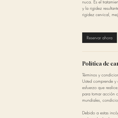
nuca. Es el tratamie
y la rigidez resulta
rigidez cervical, me
Reservar ahora
Política de c
Términos y condicio
Usted comprende y a
esfuerzo que realice
para tomar acción c
mundiales, condicio
Debido a estas incóg