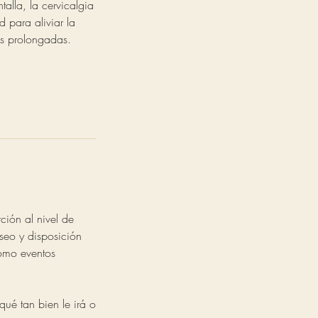
talla, la cervicalgia
d para aliviar la
ras prolongadas.
ción al nivel de
eseo y disposición
como eventos
qué tan bien le irá o