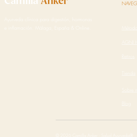
Camilla
Anker
NAVEG
Ayurveda clínica para digestión, hormonas
e inflamación. Málaga, España & Online.
Métod
AGNI 
Retiros
Tienda
Sobre 
Blog
© 2026 Camilla Anker · Salud Ayurveda®