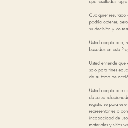
qué resultados logra
Cualquier resultado
podría obtener, per
su decisión y los re
Usted acepta que, n
basados en este Prog
Usted entiende que e
solo para fines educ
de su toma de acci
Usted acepta que no
de salud relacionad
registrarse para est
representantes o con
incapacidad de uso,
materiales y sitios 