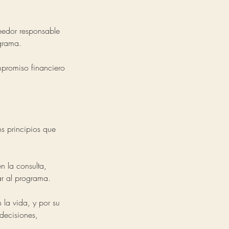
veedor responsable
ograma.
mpromiso financiero
s principios que
n la consulta,
ar al programa.
 la vida, y por su
decisiones,