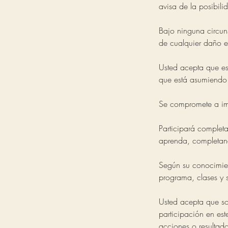
avisa de la posibili
Bajo ninguna circun
de cualquier daño e
Usted acepta que es
que está asumiendo
Se compromete a imp
Participará complet
aprenda, completando
Según su conocimien
programa, clases y s
Usted acepta que sol
participación en es
acciones o resultad