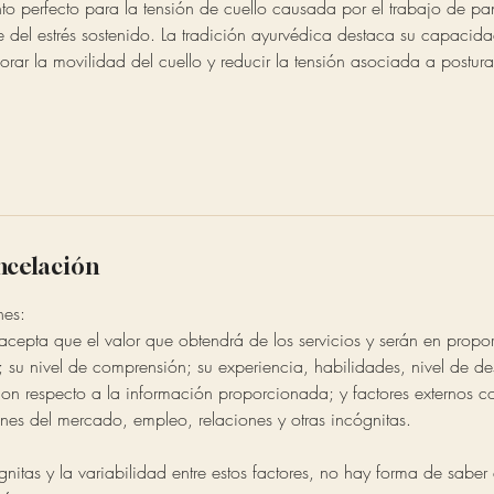
nto perfecto para la tensión de cuello causada por el trabajo de pan
nte del estrés sostenido. La tradición ayurvédica destaca su capacida
jorar la movilidad del cuello y reducir la tensión asociada a postu
ancelación
nes:
cepta que el valor que obtendrá de los servicios y serán en propor
; su nivel de comprensión; su experiencia, habilidades, nivel de d
on respecto a la información proporcionada; y factores externos 
nes del mercado, empleo, relaciones y otras incógnitas.
nitas y la variabilidad entre estos factores, no hay forma de saber 