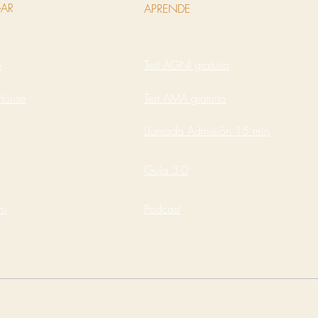
AR
APRENDE
o
Test AGNI gratuito
House
Test AMA gratuito
Llamada Admisión 15 min
Guía 3-D
mí
Podcast