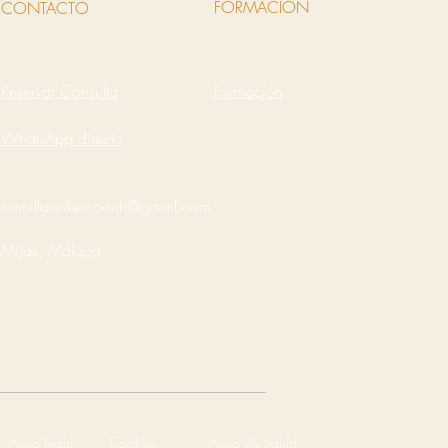
FORMACIÓN
CONTACTO
Reservar Consulta
Formación
WhatsApp directo
camillaankercoach@gmail.com
Mijas, Málaga
Aviso legal
Cookies
Aviso de Salud