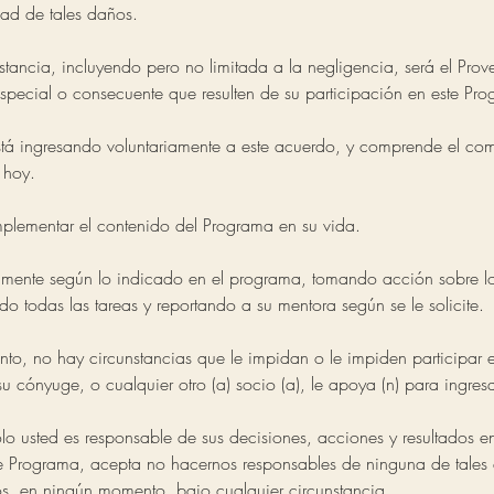
dad de tales daños.
stancia, incluyendo pero no limitada a la negligencia, será el Pro
special o consecuente que resulten de su participación en este Pr
tá ingresando voluntariamente a este acuerdo, y comprende el co
 hoy.
lementar el contenido del Programa en su vida.
amente según lo indicado en el programa, tomando acción sobre lo
 todas las tareas y reportando a su mentora según se le solicite.
to, no hay circunstancias que le impidan o le impiden participar e
u cónyuge, o cualquier otro (a) socio (a), le apoya (n) para ingres
o usted es responsable de sus decisiones, acciones y resultados en
te Programa, acepta no hacernos responsables de ninguna de tales 
os, en ningún momento, bajo cualquier circunstancia.