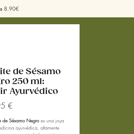
s
8.90€
ite de Sésamo
ro 250 ml:
xir Ayurvédico
Precio
95 €
te de Sésamo Negro
es una joya
edicina ayurvédica, altamente