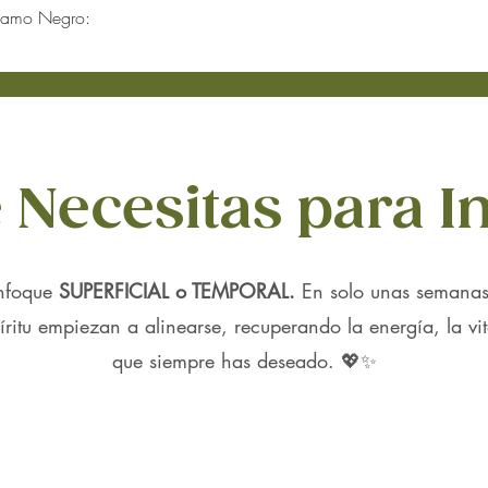
libr
ésamo Negro:
salu
i eres alérgico al sésamo o tienes una piel extremadamente sensible, realiza
antii
infla
eite de sésamo negro es generalmente seguro, se recomienda consultar con 
conv
te el embarazo o la lactancia.
para 
afecc
 Necesitas para In
Salud
excel
a nut
nfoque
SUPERFICIAL o TEMPORAL.
En solo unas semanas,
para
ritu empiezan a alinearse, recuperando la energía, la vit
utili
ecze
que siempre has deseado. 💖✨
sola
anti
la te
deján
reju