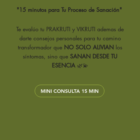
"15 minutos para
Tu Proceso de Sanación"
¿Cómo 
Masaj
Te evalúo tu PRAKRUTI y VIKRUTI ademas de
M
darte
consejos personales para tu camino
d
transformador que
NO SOLO ALIVIAN
los
c
síntomas, sino que
SANAN DESDE TU
te
m
ESENCIA
🌿💫
ci
ac
ay
MINI CONSULTA 15 MIN
d
ac
eq
re
Para 
Hi