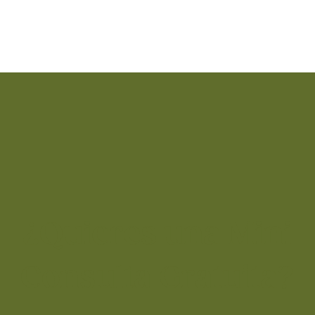
mane
Salud
capi
forta
y pr
efect
sequ
mejo
cabel
Propi
aceit
Ayurv
¿Quieres una Mini
ansi
lo co
Consulta Gratuita?
para
múscu
ener