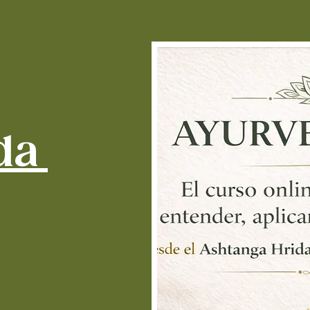
pi
ne
e
d
h
co
ex
en
da
ma
Tr
ir
a
ps
zo
in
re
Para 