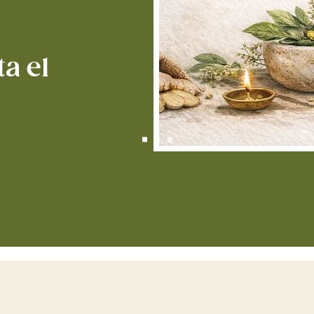
Tr
a
ca
de
a el
m
co
ay
me
Infus
desi
A
a
a
ti
m
ay
de
s