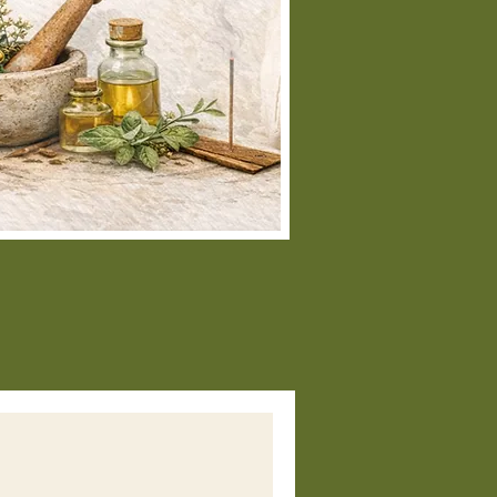
atamiento capilar:
Masajea el
ceite de sésamo negro en el cuero
belludo y distribúyelo a lo largo
l cabello. Deja actuar durante 30
inutos a 1 hora antes de enjuagar
n champú. Este tratamiento
uda a fortalecer el cabello,
jorar su brillo y reducir la caspa.
ión para la digestión y
ntoxicación:
ceite de sésamo negro en
yunas:
Mezcla 1 cucharadita de
ceite de sésamo negro con agua
bia o jugo y consúmelo por la
añana en ayunas. Esto puede
udar a mejorar la digestión,
sintoxicar el cuerpo y fortalecer el
istema inmunológico.