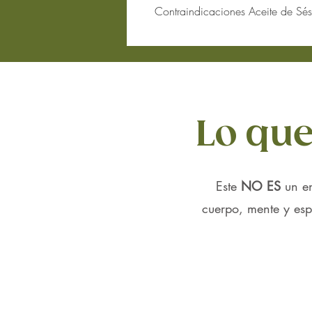
Contraindicaciones Aceite de S
Alergias o sensibilidad al sésamo:
S
aceite en grandes cantidades.
Embarazo y lactancia:
Aunque el ac
usarlo en grandes cantidades duran
Lo que
Este
NO ES
un e
cuerpo, mente y espí