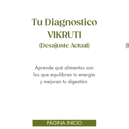
Mejo
acei
Tu Diagnostico
circ
oxig
VIKRUTI
mayo
(Desajuste Actual)
(
cuer
conge
cardi
Aprende qué alimentos son
los que equilibran tu energía
Desi
y mejoran tu digestión.
purif
desin
negro
cuer
dige
efici
PÁGINA INICIO
busc