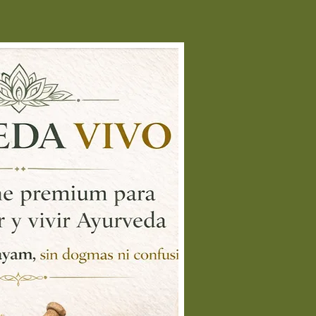
el:
Aplica el aceite de sésamo
gro directamente sobre la piel,
specialmente en áreas secas o
añadas. Masajea suavemente
asta que se absorba por
mpleto. Este aceite también es
celente para prevenir el
vejecimiento prematuro y
ntener la piel suave y flexible.
atamiento para la piel sensible o
ritada:
Si tienes piel sensible o
fecciones como eczema o
oriasis, aplica el aceite sobre la
na afectada para aliviar la
flamación y promover la
generación celular.
el cabello y cuero cabelludo: