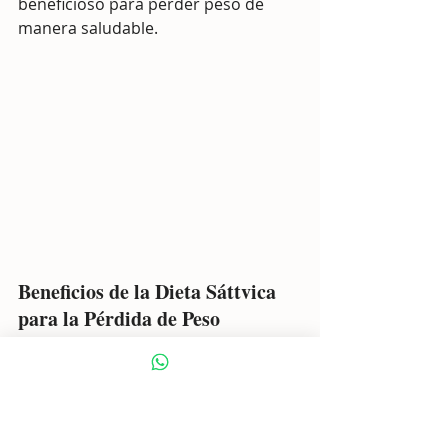
beneficioso para perder peso de 
manera saludable.
Beneficios de la Dieta Sáttvica 
para la Pérdida de Peso
1. Rica en fibra:
 Los alimentos 
vegetales, como frutas, verduras y 
granos enteros, son naturalmente 
ricos en fibra. La fibra es esencial 
para una digestión saludable y 