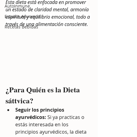
Esta dieta está enfocada en promover 
AutoInmune
un estado de claridad mental, armonía 
Estudia Ayurveda
espiritual y equilibrio emocional, todo a 
través de una alimentación consciente.
Recetas Bebidas
¿Para Quién es la Dieta 
sáttvica? 
Seguir los principios 
ayurvédicos:
 Si ya practicas o 
estás interesada en los 
principios ayurvédicos, la dieta 