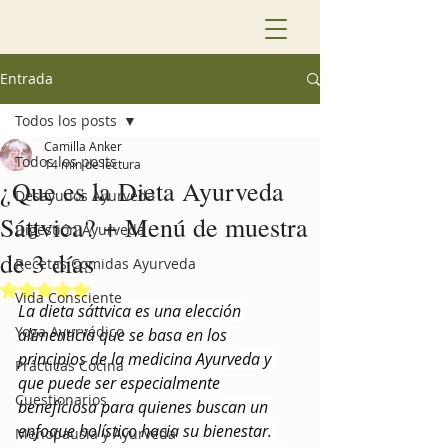
Entrada
Todos los posts
Camilla Anker
Todos los posts
14 min de lectura
¿Que es la Dieta Ayurveda
Desayunos Ayurveda
Sáttvica? + Menú de muestra
Digestión Ayurveda
de 3 días
Recetas Comidas Ayurveda
Obtuvo NaN de 5 estrellas.
Vida Consciente
La dieta sáttvica es una elección 
Yoga Ayurvédico
alimenticia que se basa en los 
principios de la medicina Ayurveda y 
Prácticas Cocina
que puede ser especialmente 
Cuestionarios
beneficiosa para quienes buscan un 
enfoque holístico hacia su bienestar. 
Menopausia y Ayurveda