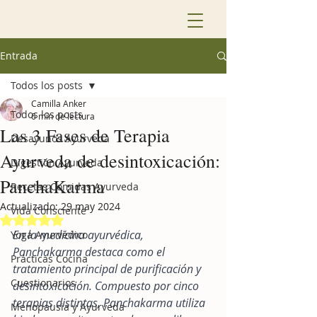
Entrada
Todos los posts
Camilla Anker
Todos los posts
6 min de lectura
Las 3 Fases de Terapia
Desayunos Ayurveda
Ayurveda de desintoxicación:
Digestión Ayurveda
PanchaKarma
Recetas Comidas Ayurveda
Actualizado:
29 may 2024
Vida Consciente
Obtuvo NaN de 5 estrellas.
En la medicina ayurvédica, 
Yoga Ayurvédico
Panchakarma destaca como el 
Prácticas Cocina
tratamiento principal de purificación y 
Cuestionarios
desintoxicación. Compuesto por cinco 
terapias distintas, Panchakarma utiliza 
Menopausia y Ayurveda