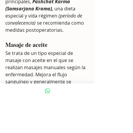
principales, 
Pashchat Karma 
(Samsarjana Krama),
 una dieta 
especial y vida régimen
 (período de 
convalecencia) 
se recomienda como 
medidas postoperatorias.
Masaje de aceite  
Se trata de un tipo especial de 
masaje con aceite en el que se 
realizan masajes manuales según la 
enfermedad. Mejora el flujo 
sanguíneo y generalmente se 
administra como preprocedimiento 
para muchas terapias, así como una 
terapia separada en sí misma. 
Indicación: Obesidad, reumatismo, 
presión arterial, espondilitis, 
debilidad, estrés y tensión, 
rejuvenecimiento, relajación, vigor y 