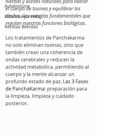
hierbas y aceites naturales para liberar 
AutoInmune
el cuerpo de toxinas y equilibrar los 
doshas, las energías fundamentales que 
Estudia Ayurveda
regulan nuestras funciones biológicas.
Recetas Bebidas
Los tratamientos de Panchakarma 
no solo eliminan toxinas, sino que 
también crean una coherencia de 
ondas cerebrales y reducen la 
actividad metabólica, permitiendo al 
cuerpo y la mente alcanzar un 
profundo estado de paz. L
as 3 Fases 
de PanchaKarma
: preparación para 
la limpieza, limpieza y cuidado 
posterior.