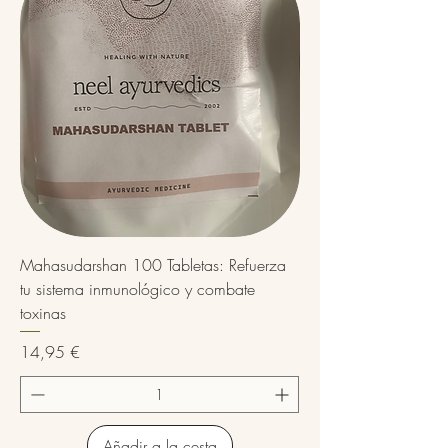
Mahasudarshan 100 Tabletas: Refuerza
tu sistema inmunológico y combate
toxinas
Precio
14,95 €
Añadir a la cesta