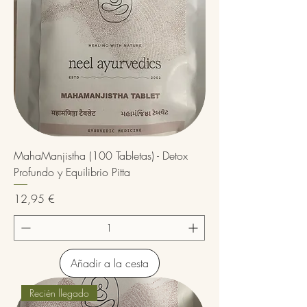
MahaManjistha (100 Tabletas) - Detox
Profundo y Equilibrio Pitta
Precio
12,95 €
Añadir a la cesta
Recién llegado