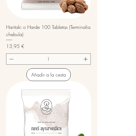
Haritaki o Harde 100 Tabletas (Terminalia
chebula)
Precio
13,95 €
Añadir a la cesta