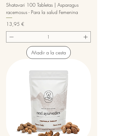
Shatavari 100 Tabletas | Asparagus
racemosus - Para la salud Femenina
Precio
13,95 €
Añadir a la cesta