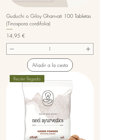
Guduchi o Giloy Ghanvati 100 Tabletas
(Tinospora cordifolia)
Precio
14,95 €
Añadir a la cesta
Recién llegado