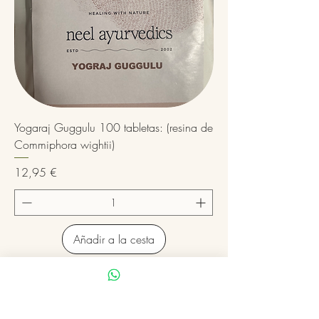
Yogaraj Guggulu 100 tabletas: (resina de
Commiphora wightii)
Precio
12,95 €
Añadir a la cesta