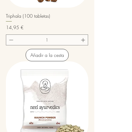
Triphala (100 tabletas)
Precio
14,95 €
Añadir a la cesta