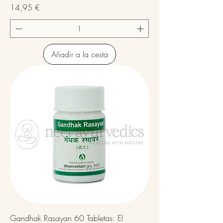
Precio
14,95 €
Añadir a la cesta
Gandhak Rasayan 60 Tabletas: El