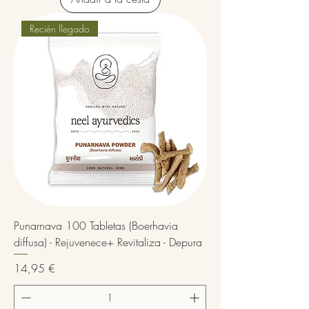
Recién llegado
Punarnava 100 Tabletas (Boerhavia
diffusa) - Rejuvenece+ Revitaliza - Depura
Precio
14,95 €