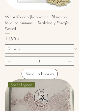
White Kaunch (Kapikacchu Blanco o
Mucuna pruriens) – Fertilidad y Energía
Sexual
Precio
13,95 €
Añadir a la cesta
Recién llegado