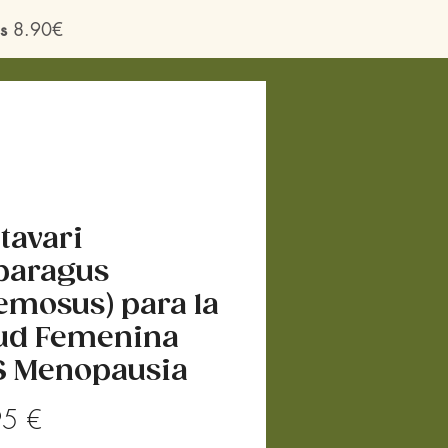
s
8.90€
tavari
paragus
emosus) para la
ud Femenina
 Menopausia
Precio
95 €