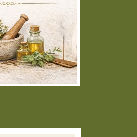
comida:
preferiblemente por la
na y por la noche
 equilibrio hormonal profundo:
psulas
mañana y noche durante
emanas
hurna):
l día
lado con agua tibia o leche
icionalmente).
raindicaciones y Precauciones
sar en
retención de líquidos
ra
r en
congestión Kapha
muy
cada
mbarazo: usar sólo con
visión profesional