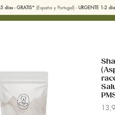
-5 días - GRATIS*
(España y Portugal) -
URGENTE 1-2 día
Sha
(As
rac
Sal
PMS
13,