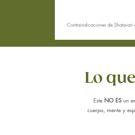
Contraindicaciones de Shatavari 
Aunque
Shatavari en polvo
es una hier
Embarazo y lactancia
:
Shatavari
es ampliamente utili
profesional durante el embaraz
Condiciones hormonales
:
Lo que
Si sufres de trastornos hormon
antes de usar
Shatavari
.
Las personas que toman medic
hormonales.
Este
NO ES
un e
Problemas renales o cardíacos
:
Aunque
Shatavari
es útil para l
cuerpo, mente y espí
usarla.
Interacciones con medicamentos
:
Shatavari
puede interactuar con
estás tomando medicamentos inm