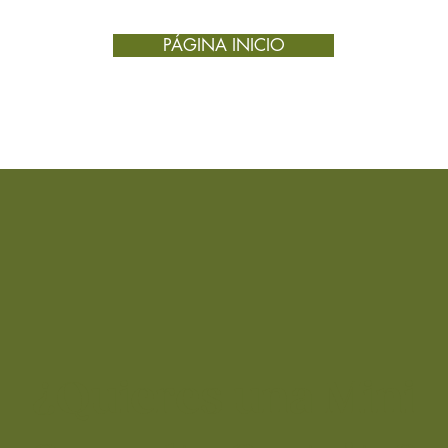
sínt
PÁGINA INICIO
meno
sequ
2. Ferti
Tradici
mejor
aumen
forta
apoy
3. Siste
Debido 
calma la
Útil en:
acid
¿Quieres una Mini
gastri
infla