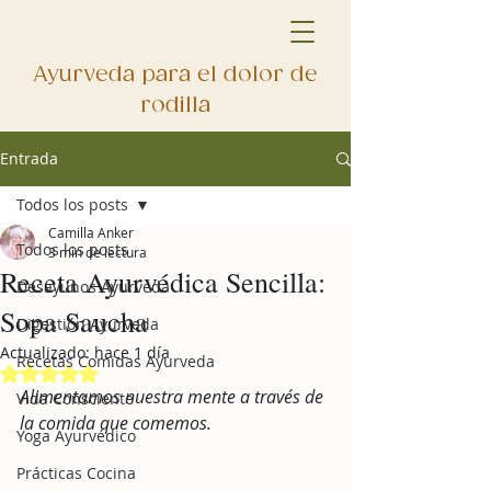
Ayurveda para el dolor de
rodilla
Entrada
Todos los posts
Camilla Anker
Todos los posts
3 min de lectura
Receta Ayurvédica Sencilla:
Desayunos Ayurveda
Sopa Saucha
Digestión Ayurveda
Actualizado:
hace 1 día
Recetas Comidas Ayurveda
Obtuvo NaN de 5 estrellas.
Alimentamos nuestra mente a través de 
Vida Consciente
la comida que comemos.
Yoga Ayurvédico
Prácticas Cocina