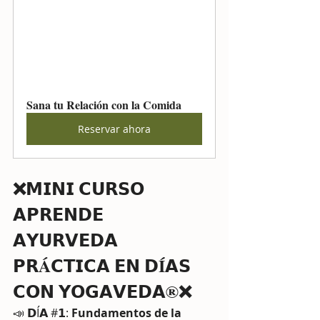
Sana tu Relación con la Comida
Reservar ahora
❌𝗠𝗜𝗡𝗜 𝗖𝗨𝗥𝗦𝗢 
𝗔𝗣𝗥𝗘𝗡𝗗𝗘 
𝗔𝗬𝗨𝗥𝗩𝗘𝗗𝗔 
𝗣𝗥Á𝗖𝗧𝗜𝗖𝗔 𝗘𝗡 𝗗Í𝗔𝗦 
𝗖𝗢𝗡 𝗬𝗢𝗚𝗔𝗩𝗘𝗗𝗔®❌
📣 𝗗Í𝗔 #𝟭: 
Fundamentos de la 