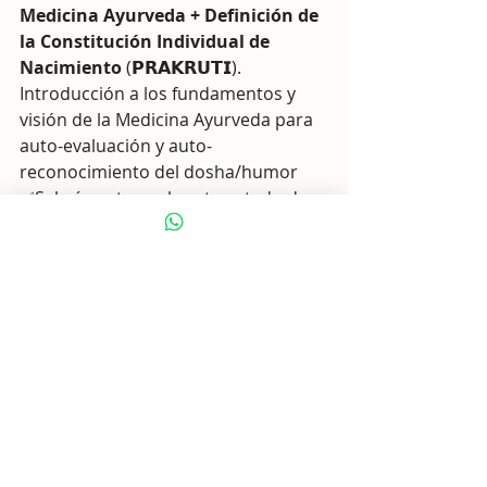
Medicina Ayurveda + Definición de 
la Constitución Individual de 
Nacimiento
 (𝗣𝗥𝗔𝗞𝗥𝗨𝗧𝗜).
Introducción a los fundamentos y 
visión de la Medicina Ayurveda para 
auto-evaluación y auto-
reconocimiento del dosha/humor
✅Sabrás auto-evaluar tu estado de 
salud desde la visión Ayurvédica.
✅ Identificarás el estado de Salud 
original de nacimiento (𝗣𝗥𝗔𝗞𝗥𝗨𝗧𝗜).
✅ Conocerás tu verdadera 
naturaleza sátvica.
✅ Valor 17€ (En el taller 
#3DAAP
 en 
vivo será totalmente gratis)
🔴
ÚNETE AQUÍ GRATIS