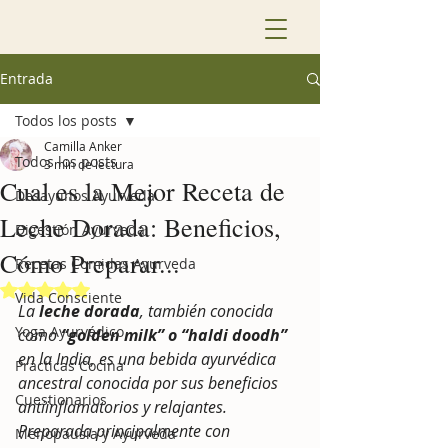
Entrada
Todos los posts
Camilla Anker
Todos los posts
3 min de lectura
Cual es la Mejor Receta de
Desayunos Ayurveda
Leche Dorada: Beneficios,
Digestión Ayurveda
Cómo Preparar...
Recetas Comidas Ayurveda
Obtuvo NaN de 5 estrellas.
Vida Consciente
La 
leche dorada
, también conocida 
Yoga Ayurvédico
como 
“golden milk” o “haldi doodh” 
en la India, es una bebida ayurvédica 
Prácticas Cocina
ancestral conocida por sus beneficios 
Cuestionarios
antiinflamatorios y relajantes. 
Preparada principalmente con 
Menopausia y Ayurveda