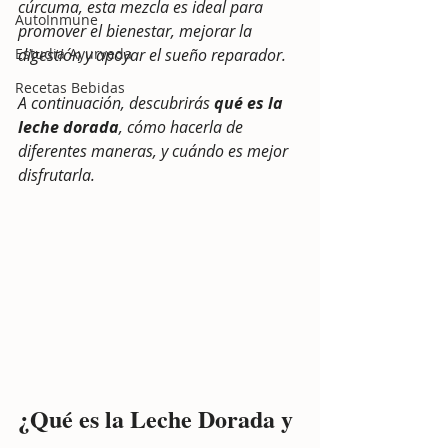
cúrcuma, esta mezcla es ideal para 
AutoInmune
promover el bienestar, mejorar la 
Estudia Ayurveda
digestión y apoyar el sueño reparador. 
Recetas Bebidas
A continuación, descubrirás 
qué es la 
leche dorada
, cómo hacerla de 
diferentes maneras, y cuándo es mejor 
disfrutarla.
¿Qué es la Leche Dorada y 