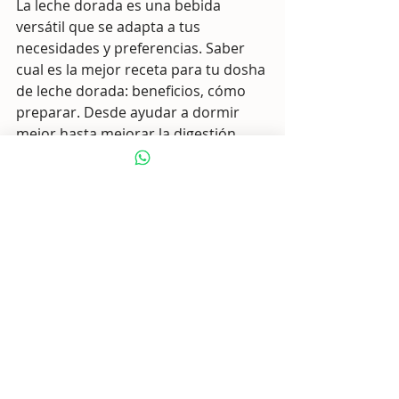
La leche dorada es una bebida 
versátil que se adapta a tus 
necesidades y preferencias. Saber 
cual es la mejor receta para tu dosha 
de leche dorada: beneficios, cómo 
preparar. Desde ayudar a dormir 
mejor hasta mejorar la digestión, 
esta bebida ayurvédica es un 
verdadero regalo de la naturaleza. 
¡Anímate a probarla y descubre sus 
beneficios!
Espero que este artículo te haya 
inspirado a preparar y disfrutar de la 
leche dorada. 
¡Salud y bienestar en cada sorbo!