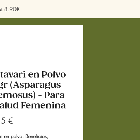
s
8.90€
tavari en Polvo
gr (Asparagus
emosus) - Para
Salud Femenina
Precio
95 €
i en polvo: Beneficios,