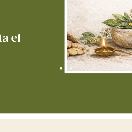
u
me
cr
ay
c
a el
3. ¿Cuá
Por 
de e
dura
ayun
prop
Ante
relaj
nerv
la n
repar
De f
de
S