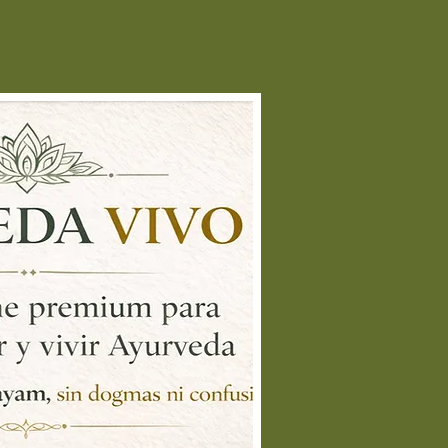
olvo
con un vaso de leche tibia.
to no solo mejora el sabor, sino
e también tiene efectos
lmantes sobre el sistema
rvioso.
miel
(opcional para un toque
):
uedes agregar una pequeña
antidad de
miel
ruda
(aproximadamente 1/2
ucharadita) a la mezcla de agua
 leche para un sabor más suave y
neficios adicionales de la miel,
omo propiedades
timicrobianas.
fusión de hierbas
:
ra potenciar sus efectos
gestivos, puedes
gregar
Shatavari en polvo
a