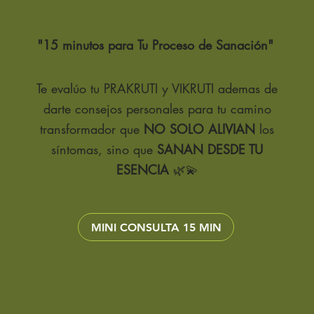
g
c
"15 minutos para
Tu Proceso de Sanación"
p
ti
as
Te evalúo tu PRAKRUTI y VIKRUTI ademas de
c
darte
consejos personales para tu camino
T
transformador que
NO SOLO ALIVIAN
los
a
síntomas, sino que
SANAN DESDE TU
d
n
ESENCIA
🌿💫
pu
ef
Con 
MINI CONSULTA 15 MIN
de Pi
Sh
c
ti
M