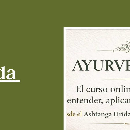
p
Es
qu
ca
ne
Con 
dulce
P
c
c
da
c
o
be
c
an
En in
Pa
di
a