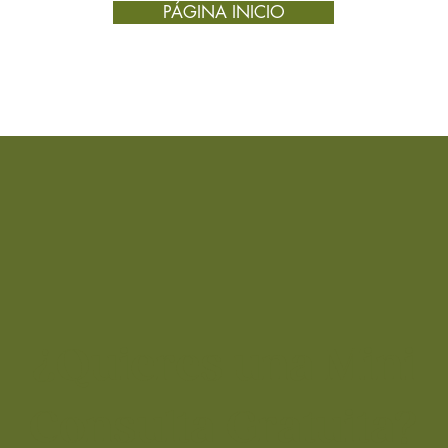
PÁGINA INICIO
Cómo to
1. Dosi
Dosi
de
S
gram
Pr
t
c
e
Do
a
d
di
2. ¿Cóm
¿Quieres una Mini
polvo?
Consulta Gratuita?
Con 
D