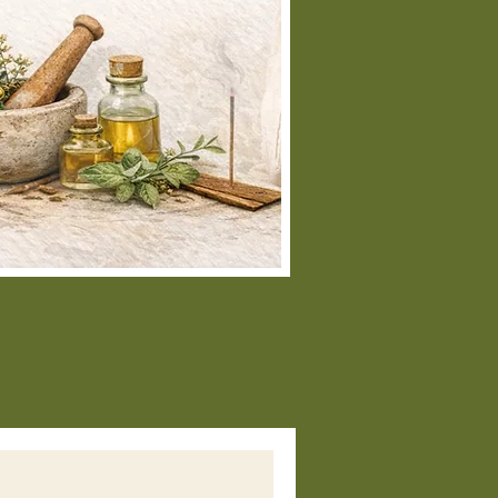
na
infusión de hierbas
como
nta, jengibre o manzanilla,
eando una bebida nutritiva que te
udará tanto a nivel digestivo
omo hormonal.
ndo tomar Shatavari en polvo?
la mañana
: Si buscas un impulso
nergía y equilibrio hormonal
nte el día, toma la mezcla en
as para aprovechar sus
iedades adaptógenas.
s de dormir
: Para un efecto
ante y calmante sobre el sistema
ioso, puedes tomar la mezcla por
oche para promover un sueño
ador.
orma continua
: El uso prolongado
hatavari
durante 3-4 meses puede