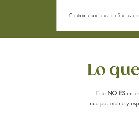
Contraindicaciones de Shatavari 
Aunque
Shatavari en polvo
es una hier
Embarazo y lactancia
:
Shatavari
es ampliamente utili
profesional durante el embaraz
Condiciones hormonales
:
Lo que
Si sufres de trastornos hormon
antes de usar
Shatavari
.
Las personas que toman medic
hormonales.
Este
NO ES
un e
Problemas renales o cardíacos
:
Aunque
Shatavari
es útil para l
cuerpo, mente y espí
usarla.
Interacciones con medicamentos
:
Shatavari
puede interactuar con
estás tomando medicamentos inm
Reacciones alérgicas
:
Las personas alérgicas a planta