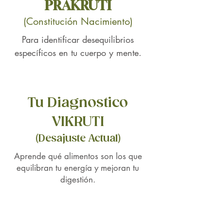
PRAKRUTI
Alivio de molestias
(Constitución Nacimiento)
digestivas:
Ayuda a reducir
problemas digestivos comunes
Para identificar desequilibrios
como la hinchazón, los gases y
específicos en tu cuerpo y mente.
el estreñimiento.
Promoción de una digestión
saludable:
Estimula las enzimas
digestivas y apoya una función
Tu Diagnostico
digestiva adecuada.
Mejora la absorción de
VIKRUTI
nutrientes:
Optimiza la digestión,
(Desajuste Actual)
lo que facilita la absorción de
nutrientes esenciales de los
Aprende qué alimentos son los que
alimentos.
equilibran tu energía y mejoran tu
Soporte para la salud
digestión.
intestinal:
Favorece el
crecimiento de bacterias
beneficiosas en el intestino,