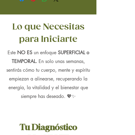
elaborado con ingredientes
orgánicos puros, ha sido utilizado
durante siglos para apoyar una
Lo que Necesitas
digestión saludable y mejorar la
salud intestinal.
para Iniciarte
Nuestro Polvo de Hoja de
Este
NO ES
un enfoque
SUPERFICIAL o
Moringa está formulado para
TEMPORAL.
En solo unas semanas,
aliviar las molestias digestivas y
optimizar el funcionamiento general
sentirás cómo tu cuerpo, mente y espíritu
del sistema digestivo. Creemos
empiezan a alinearse, recuperando la
firmemente en el poder curativo de
energía, la vitalidad y el bienestar que
la naturaleza y, por eso, nuestro
siempre has deseado. 💖✨
producto contiene solo ingredientes
100% naturales y orgánicos, sin
químicos ni aditivos dañinos.
Tu
Diagnóstico
Beneficios del Polvo de Hoja de
Moringa: