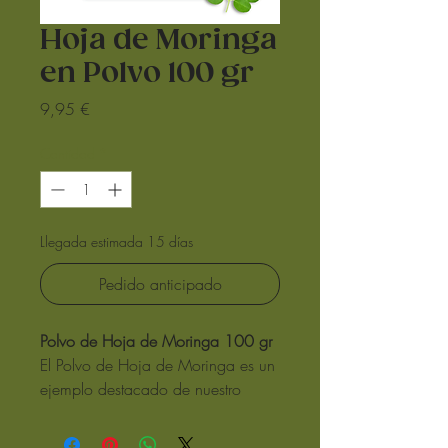
Hoja de Moringa
en Polvo 100 gr
Precio
9,95 €
Cantidad
*
Llegada estimada 15 días
Pedido anticipado
Polvo de Hoja de Moringa 100 gr
El Polvo de Hoja de Moringa es un
ejemplo destacado de nuestro
compromiso con la salud y el
bienestar natural. Este polvo,