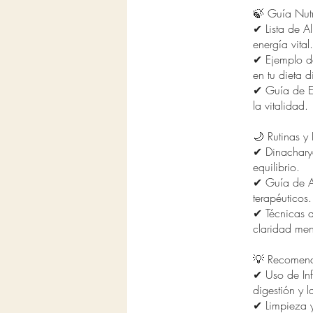
🍃 Guía Nutr
✔ Lista de A
energía vital.
✔ Ejemplo de
en tu dieta d
✔ Guía de Es
la vitalidad.
🌙 Rutinas y
✔ Dinacharya
equilibrio.
✔ Guía de Au
terapéuticos.
✔ Técnicas d
claridad men
💡 Recomenda
✔ Uso de Inf
digestión y 
✔ Limpieza y