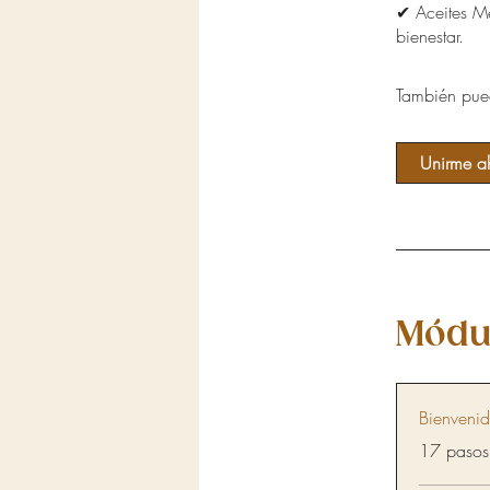
✔ Aceites Me
bienestar.
También pued
Unirme a
Módu
Bienvenid
.
17 pasos