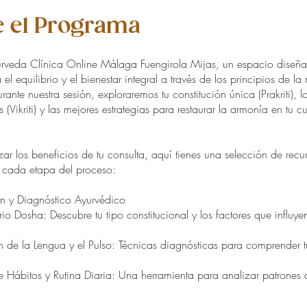
 el Programa
urveda Clínica Online Málaga Fuengirola Mijas, un espacio diseñ
 el equilibrio y el bienestar integral a través de los principios de l
ante nuestra sesión, exploraremos tu constitución única (Prakriti), l
s (Vikriti) y las mejores estrategias para restaurar la armonía en tu c
ar los beneficios de tu consulta, aquí tienes una selección de recu
 cada etapa del proceso:
n y Diagnóstico Ayurvédico
o Dosha: Descubre tu tipo constitucional y los factores que influye
 de la Lengua y el Pulso: Técnicas diagnósticas para comprender t
e Hábitos y Rutina Diaria: Una herramienta para analizar patrones 