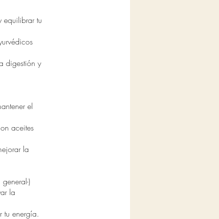
equilibrar tu
yurvédicos
a digestión y
antener el
on aceites
ejorar la
general-)
ar la
 tu energía.