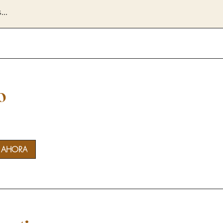
..
o
R AHORA