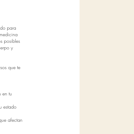
ado para
a medicina
os posibles
uerpo y
rsos que te
n en tu
u estado
que afectan