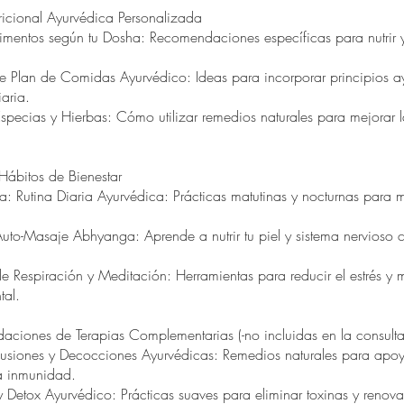
icional Ayurvédica Personalizada
limentos según tu Dosha: Recomendaciones específicas para nutrir y 
 Plan de Comidas Ayurvédico: Ideas para incorporar principios a
iaria.
pecias y Hierbas: Cómo utilizar remedios naturales para mejorar l
 Hábitos de Bienestar
: Rutina Diaria Ayurvédica: Prácticas matutinas y nocturnas para m
to-Masaje Abhyanga: Aprende a nutrir tu piel y sistema nervioso c
e Respiración y Meditación: Herramientas para reducir el estrés y m
tal.
ciones de Terapias Complementarias (-no incluidas en la consulta 
usiones y Decocciones Ayurvédicas: Remedios naturales para apoy
la inmunidad.
 Detox Ayurvédico: Prácticas suaves para eliminar toxinas y renovar