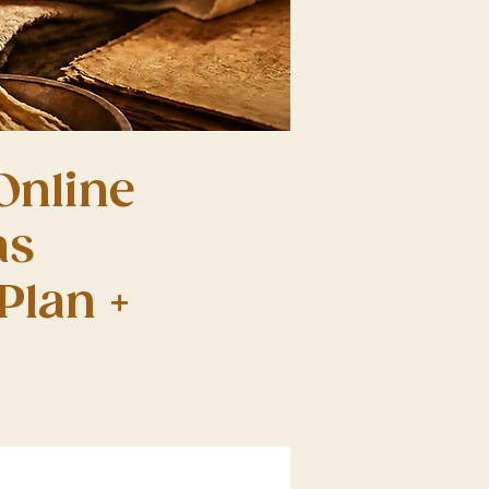
Online
as
Plan +