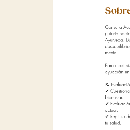
Sobre
Consulta Ay
guiarte hacia
Ayurveda. Dur
desequilibrio
mente.
Para maximiz
ayudarán en
📝 Evaluació
✔ Cuestionari
bienestar.
✔ Evaluación
actual.
✔ Registro d
tu salud.