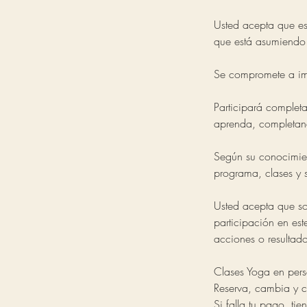
Usted acepta que es
que está asumiendo
Se compromete a imp
Participará complet
aprenda, completando
Según su conocimien
programa, clases y s
Usted acepta que sol
participación en es
acciones o resultad
Clases Yoga en per
Reserva, cambia y c
Si falla tu pago, ti