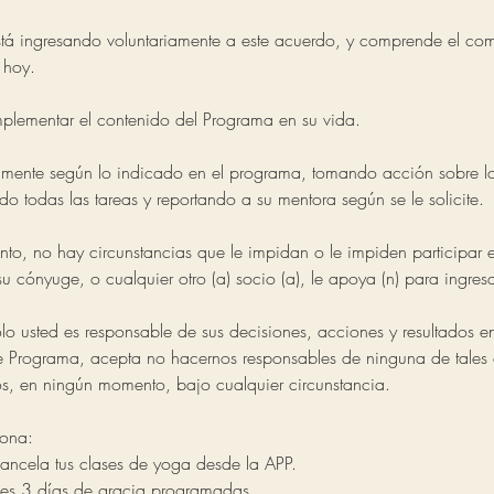
tá ingresando voluntariamente a este acuerdo, y comprende el co
 hoy.
lementar el contenido del Programa en su vida.
amente según lo indicado en el programa, tomando acción sobre lo
 todas las tareas y reportando a su mentora según se le solicite.
to, no hay circunstancias que le impidan o le impiden participar e
u cónyuge, o cualquier otro (a) socio (a), le apoya (n) para ingres
o usted es responsable de sus decisiones, acciones y resultados en
te Programa, acepta no hacernos responsables de ninguna de tales 
os, en ningún momento, bajo cualquier circunstancia.
sona:
ancela tus clases de yoga desde la APP.
enes 3 días de gracia programadas.