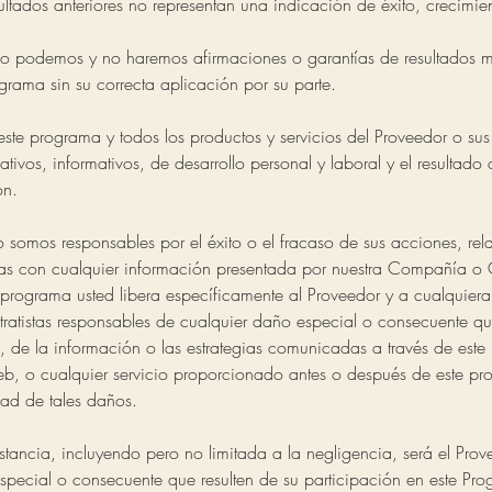
sultados anteriores no representan una indicación de éxito, crecimien
o podemos y no haremos afirmaciones o garantías de resultados 
rama sin su correcta aplicación por su parte.
ste programa y todos los productos y servicios del Proveedor o sus
ativos, informativos, de desarrollo personal y laboral y el resultad
ón.
 somos responsables por el éxito o el fracaso de sus acciones, rel
as con cualquier información presentada por nuestra Compañía o 
e programa usted libera específicamente al Proveedor y a cualquiera
tratistas responsables de cualquier daño especial o consecuente que
 de la información o las estrategias comunicadas a través de este
web, o cualquier servicio proporcionado antes o después de este pro
dad de tales daños.
stancia, incluyendo pero no limitada a la negligencia, será el Pro
special o consecuente que resulten de su participación en este Pr