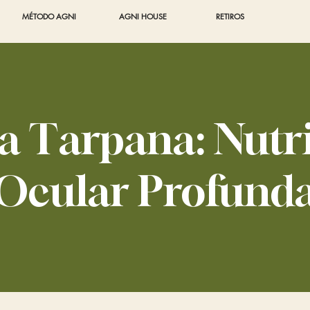
MÉTODO AGNI
AGNI HOUSE
RETIROS
a Tarpana: Nutr
Ocular Profund