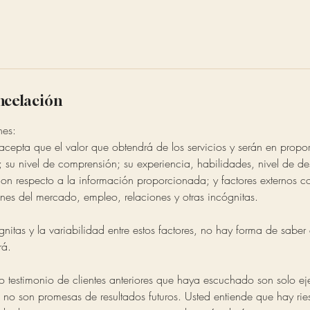
ancelación
nes:
cepta que el valor que obtendrá de los servicios y serán en propor
; su nivel de comprensión; su experiencia, habilidades, nivel de d
on respecto a la información proporcionada; y factores externos 
nes del mercado, empleo, relaciones y otras incógnitas.
nitas y la variabilidad entre estos factores, no hay forma de saber 
rá.
 o testimonio de clientes anteriores que haya escuchado son solo e
o no son promesas de resultados futuros. Usted entiende que hay r