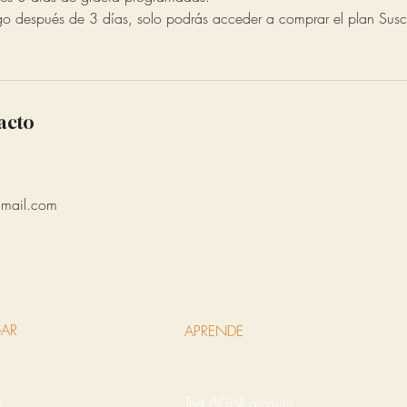
go después de 3 días, solo podrás acceder a comprar el plan Suscr
acto
mail.com
AR
APRENDE
o
Test AGNI gratuito