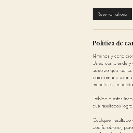
Reservar ahora
Política de c
Términos y condicio
Usted comprende y a
esfuerzo que realice
para tomar acción c
mundiales, condicio
Debido a estas incóg
qué resultados logra
Cualquier resultado
podría obtener, per