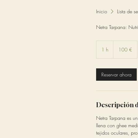
Inicio
Lista de se
Netra Tarpana: Nutr
100
euros
1 h
1
100 €
Reservar ahora
Descripción d
Netra Tarpana es un
llena con ghee medic