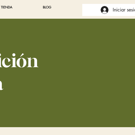
TIENDA
BLOG
Iniciar ses
ición
a