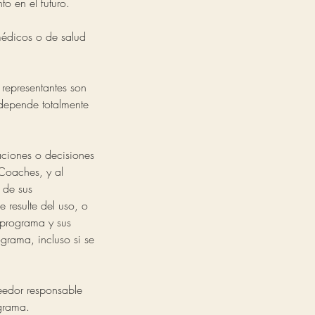
to en el futuro.
médicos o de salud
 representantes son
o depende totalmente
aciones o decisiones
Coaches, y al
 de sus
 resulte del uso, o
 programa y sus
grama, incluso si se
veedor responsable
ograma.