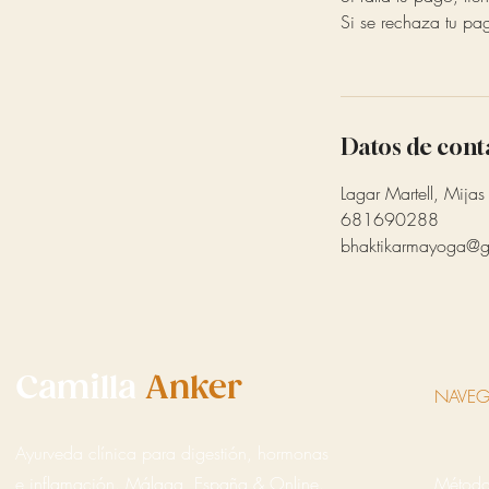
Si se rechaza tu pa
Datos de cont
Lagar Martell, Mijas
681690288
bhaktikarmayoga@g
Camilla
Anker
NAVEG
Ayurveda clínica para digestión, hormonas
e inflamación. Málaga, España & Online.
Métod