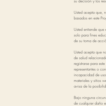
su decisión y los re
Usted acepta que, n
basados en este Prog
Usted entiende que e
solo para fines educ
de su toma de acci
Usted acepta que no
de salud relacionad
registrarse para est
representantes o con
incapacidad de uso,
materiales y sitios 
avisa de la posibili
Bajo ninguna circun
de cualquier daño e