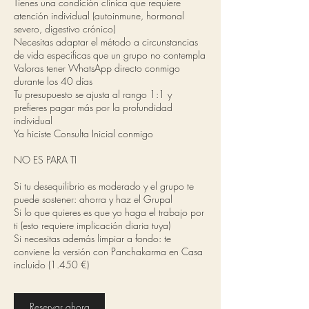
Tienes una condición clínica que requiere
atención individual (autoinmune, hormonal
severo, digestivo crónico)
Necesitas adaptar el método a circunstancias
de vida específicas que un grupo no contempla
Valoras tener WhatsApp directo conmigo
durante los 40 días
Tu presupuesto se ajusta al rango 1:1 y
prefieres pagar más por la profundidad
individual
Ya hiciste Consulta Inicial conmigo
NO ES PARA TI
Si tu desequilibrio es moderado y el grupo te
puede sostener: ahorra y haz el Grupal
Si lo que quieres es que yo haga el trabajo por
ti (esto requiere implicación diaria tuya)
Si necesitas además limpiar a fondo: te
conviene la versión con Panchakarma en Casa
incluido (1.450 €)
Reservar ahora