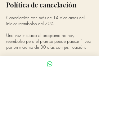
Política de cancelación
Cancelación con más de 14 días antes del
inicio: reembolso del 70%.
Una vez iniciado el programa no hay
reembolso pero el plan se puede pausar 1 vez
por un máximo de 30 días con justificación.
Datos de contacto
681690288
bhaktikarmayoga@gmail.com
Calle La Fuensanta, 2, Fuengirola, Spain
Camilla
Anker
NAVEGAR