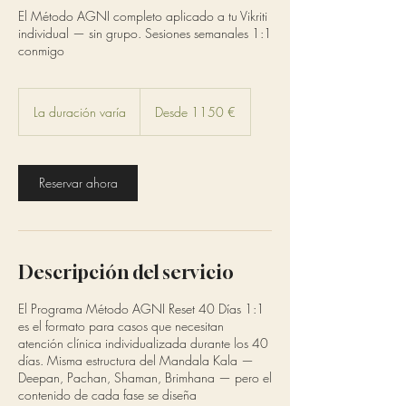
El Método AGNI completo aplicado a tu Vikriti
individual — sin grupo. Sesiones semanales 1:1
conmigo
Desde
1150
La duración varía
L
Desde 1150 €
euros
a
d
u
r
Reservar ahora
a
c
i
ó
n
Descripción del servicio
v
a
El Programa Método AGNI Reset 40 Días 1:1
r
es el formato para casos que necesitan
í
atención clínica individualizada durante los 40
a
días. Misma estructura del Mandala Kala —
Deepan, Pachan, Shaman, Brimhana — pero el
contenido de cada fase se diseña