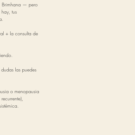
, Brimhana — pero
 hay, tus
a.
l + la consulta de
diendo.
 dudas las puedes
pausia o menopausia
recurrente),
sistémica.