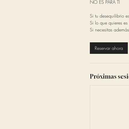
NO ES PARA TI
Si tu desequilibrio 
Si lo que quieres es
Si necesitas además
Reservar ahora
Próximas ses