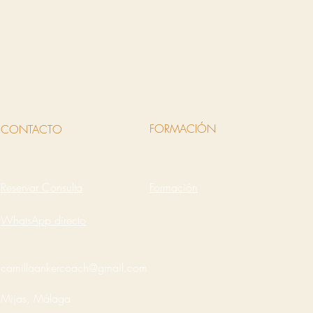
FORMACIÓN
CONTACTO
Reservar Consulta
Formación
WhatsApp directo
camillaankercoach@gmail.com
Mijas, Málaga