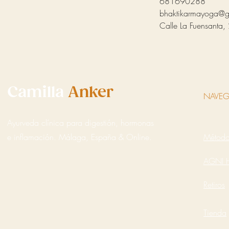
681690288
bhaktikarmayoga@g
Calle La Fuensanta, 
Camilla
Anker
NAVEG
Ayurveda clínica para digestión, hormonas
e inflamación. Málaga, España & Online.
Métod
AGNI 
Retiros
Tienda