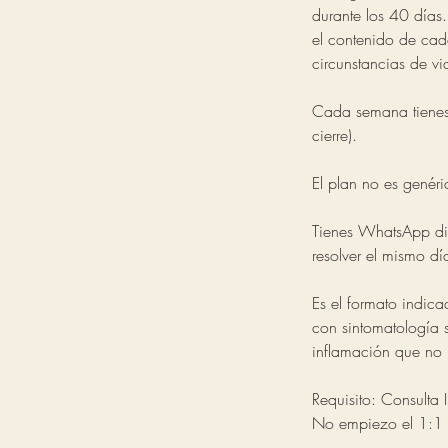
durante los 40 día
el contenido de cada
circunstancias de v
Cada semana tienes 
cierre).
El plan no es genér
Tienes WhatsApp dir
resolver el mismo dí
Es el formato indic
con sintomatología s
inflamación que no 
Requisito: Consulta 
No empiezo el 1:1 s