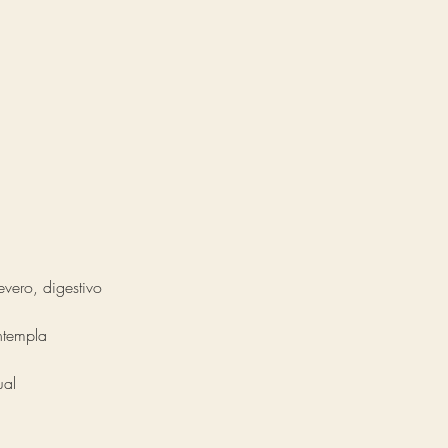
evero, digestivo
ntempla
ual