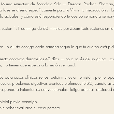
v
s. Misma estructura del Mandala Kala — Deepan, Pachan, Shaman
a
 fase se diseña específicamente para tu Vikriti, tu medicación si la
r
ida actuales, y cómo está respondiendo tu cuerpo semana a seman
í
a
sesión 1:1 conmigo de 60 minutos por Zoom (seis sesiones en tota
ico: lo ajusto contigo cada semana según lo que tu cuerpo está pi
ecto conmigo durante los 40 días — no a través de un grupo. Las
a, no tienen que esperar a la sesión semanal.
ado para casos clínicos serios: autoinmunes en remisión, premeno
evera, problemas digestivos crónicos profundos (SIBO, candidiasis 
responde a tratamientos convencionales, fatiga adrenal, ansiedad 
Inicial previa conmigo.
in haber evaluado tu caso primero.