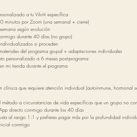
sonalizado a tu Vikriti específica
0 minutos por Zoom (una semanal + cierre)
 semana según evolución
onmigo durante 40 días (no grupo)
individualizados si proceden
materiales del programa grupal + adaptaciones individuales
nto personalizado a 6 meses post-programa
n mi tienda durante el programa
 clínica que requiere atención individual (autoinmune, hormonal s
l método a circunstancias de vida específicas que un grupo no co
App directo conmigo durante los 40 días
usta al rango 1:1 y prefieres pagar más por la profundidad individ
Inicial conmigo