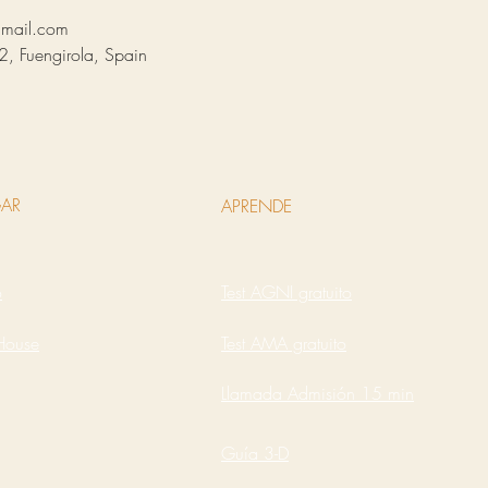
mail.com
2, Fuengirola, Spain
AR
APRENDE
o
Test AGNI gratuito
House
Test AMA gratuito
Llamada Admisión 15 min
Guía 3-D