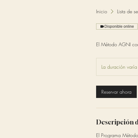
Inicio
Lista de se
Disponible online
El Método AGNI comp
La duración varía
Reservar ahora
Descripción d
El Programa Método 