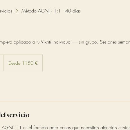
rvicios
Método AGNI · 1:1 · 40 días
leto aplicado a tu Vikriti individual — sin grupo. Sesiones sem
Desde
1150
L
Desde 1150 €
euros
a
d
u
r
a
c
i
el servicio
ó
n
AGNI 1:1 es el formato para casos que necesitan atención clínic