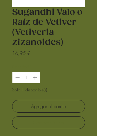
Sugandhi Valo o
Raíz de Vetiver
(Vetiveria
zizanoides)
Precio
16,95 €
Cantidad
*
Solo 1 disponible(s)
Agregar al carrito
Comprar Ahora