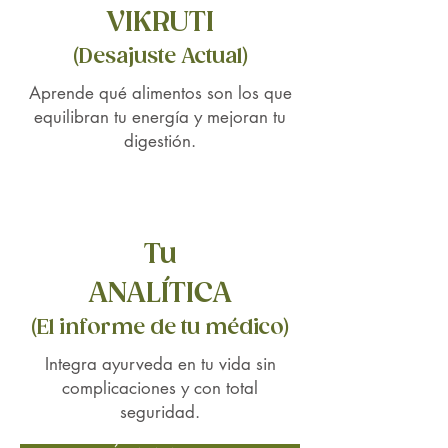
musculares y articulares.
VIKRUTI
Además, sus compuestos
antioxidantes protegen las
(Desajuste Actual)
células del daño causado por
Aprende qué alimentos son los que
los radicales libres, promoviendo
equilibran tu energía y mejoran tu
la salud general.
digestión.
Mejora de la salud de la piel:
La
raíz de vetiver es eficaz en el
tratamiento de afecciones de la
piel, gracias a sus propiedades
Tu
hidratantes, antimicrobianas y
ANALÍTICA
cicatrizantes. Es ideal para tratar
piel seca, irritada o inflamada,
(El informe de tu médico)
así como para regenerar la piel
Integra ayurveda en tu vida sin
después de lesiones o
complicaciones y con total
quemaduras menores.
seguridad.
Desintoxicación y purificación