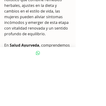
herbales, ajustes en la dieta y 
cambios en el estilo de vida, las 
mujeres pueden aliviar síntomas 
incómodos y emerger de esta etapa 
con vitalidad renovada y un sentido 
profundo de equilibrio.
En 
Salud Ayurveda
, comprendemos 
que cada mujer merece un enfoque 
personalizado. Nuestros programas, 
como la 
"Terapia Digestiva Agni"
, 
ofrecen una base de apoyo ideal 
para aquellas en búsqueda de salud 
integral en la menopausia.
Explora nuestras opciones, desde 
consultas personalizadas hasta 
programas y webinars específicos, y 