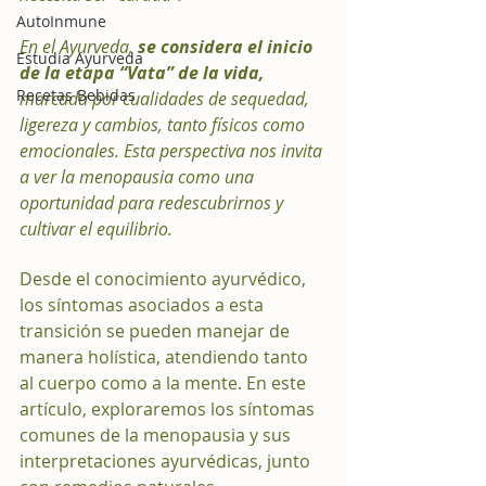
AutoInmune
En el Ayurveda, 
se considera el inicio 
Estudia Ayurveda
de la etapa “Vata” de la vida,
Recetas Bebidas
marcada por cualidades de sequedad, 
ligereza y cambios, tanto físicos como 
emocionales. Esta perspectiva nos invita 
a ver la menopausia como una 
oportunidad para redescubrirnos y 
cultivar el equilibrio.
Desde el conocimiento ayurvédico, 
los síntomas asociados a esta 
transición se pueden manejar de 
manera holística, atendiendo tanto 
al cuerpo como a la mente. En este 
artículo, exploraremos los síntomas 
comunes de la menopausia y sus 
interpretaciones ayurvédicas, junto 