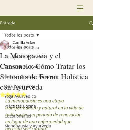
Entrada
Todos los posts
Camilla Anker
Todos los posts
4 min de lectura
La Menopausia y el
Desayunos Ayurveda
Cansancio: Cómo Tratar los
Digestión Ayurveda
Síntomas de Forma Holística
Recetas Comidas Ayurveda
con Ayurveda
Vida Consciente
Obtuvo NaN de 5 estrellas.
Yoga Ayurvédico
La menopausia es una etapa 
Prácticas Cocina
transformadora y natural en la vida de 
toda mujer, un periodo de renovación 
Cuestionarios
en lugar de una enfermedad que 
Menopausia y Ayurveda
necesita ser “curada”. 