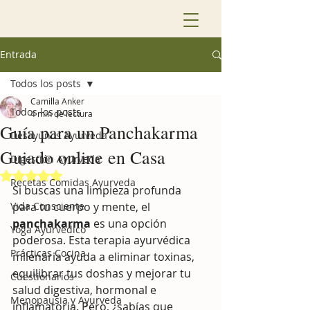
Entrada
Todos los posts
Camilla Anker
Todos los posts
4 min de lectura
Guía para un Panchakarma
Desayunos Ayurveda
Guiado online en Casa
Digestión Ayurveda
Obtuvo NaN de 5 estrellas.
Recetas Comidas Ayurveda
Si buscas una limpieza profunda 
Vida Consciente
para tu cuerpo y mente, el 
panchakarma
 es una opción 
Yoga Ayurvédico
poderosa. Esta terapia ayurvédica 
Prácticas Cocina
milenaria ayuda a eliminar toxinas, 
equilibrar tus doshas y mejorar tu 
Cuestionarios
salud digestiva, hormonal e 
Menopausia y Ayurveda
inflamatoria. Pero, ¿sabías que 