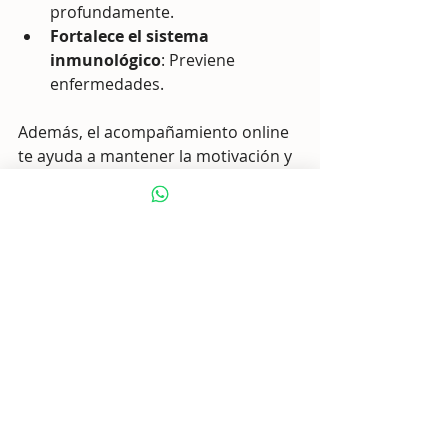
profundamente.
Fortalece el sistema 
inmunológico
: Previene 
enfermedades.
Además, el acompañamiento online 
te ayuda a mantener la motivación y 
a resolver cualquier dificultad 
durante el proceso.
Cómo mantener los 
resultados después del 
panchakarma
El panchakarma es un punto de 
partida para una vida más saludable. 
Para mantener sus beneficios: