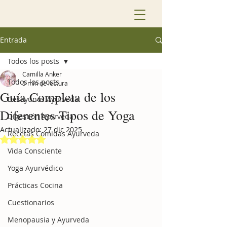
Entrada
Todos los posts
Camilla Anker
Todos los posts
5 min de lectura
Guía Completa de los
Desayunos Ayurveda
Diferentes Tipos de Yoga
Digestión Ayurveda
Actualizado:
27 dic 2025
Recetas Comidas Ayurveda
Obtuvo NaN de 5 estrellas.
Vida Consciente
Yoga Ayurvédico
Prácticas Cocina
Cuestionarios
Menopausia y Ayurveda