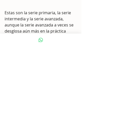
Estas son la serie primaria, la serie 
intermedia y la serie avanzada, 
aunque la serie avanzada a veces se 
desglosa aún más en la práctica 
actual.
Cada serie realiza poses en 
secuencia invariable hasta que usted 
y su instructor se sientan listos para 
pasar a la siguiente serie. 
Puede ser excelente para el 
practicante más experimentado, ya 
que requiere fuerza, resistencia y el 
compromiso de practicar algunas 
veces a la semana.