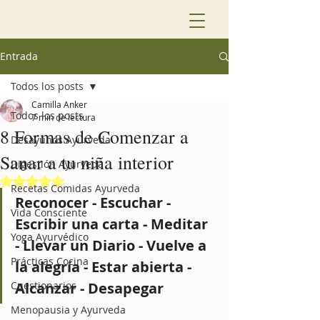
Entrada
Todos los posts
Camilla Anker
Todos los posts
7 min de lectura
8 Formas de Comenzar a
Desayunos Ayurveda
Sanar a tu niña interior
Digestión Ayurveda
Obtuvo NaN de 5 estrellas.
Recetas Comidas Ayurveda
Reconocer - Escuchar - 
Vida Consciente
Escribir una carta - Meditar 
Yoga Ayurvédico
- Llevar un Diario - Vuelve a 
Prácticas Cocina
la alegría - Estar abierta - 
Cuestionarios
Alcanzar - Desapegar
Menopausia y Ayurveda