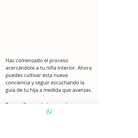
Has comenzado el proceso 
acercándote a tu niña interior. Ahora 
puedes cultivar esta nueva 
conciencia y seguir escuchando la 
guía de tu hija a medida que avanzas.
Tu yo niña puede tener más que 
revelar sobre los desafíos del 
pasado. Pero también puedes 
aprender a ser más espontánea y 
juguetona y considerar lo que la vida 